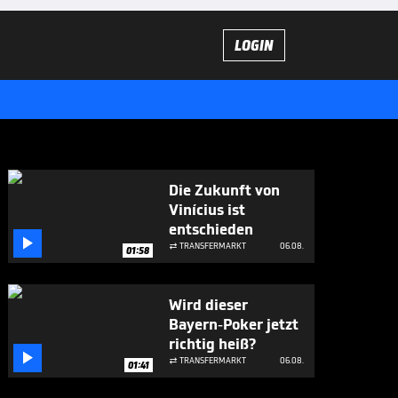
LOGIN
Die Zukunft von
Vinícius ist
entschieden

TRANSFERMARKT
06.08.

01:58
Wird dieser
Bayern-Poker jetzt
richtig heiß?

TRANSFERMARKT
06.08.

01:41