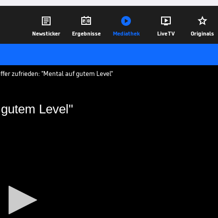





Newsticker
Ergebnisse
Mediathek
Live TV
Originals
fer zufrieden: "Mental auf gutem Level"
f gutem Level"
ental auf gutem Level"
 bisherigen Auftritt in Eichenried
mnis seiner mentalen Stärke.
21.06.19