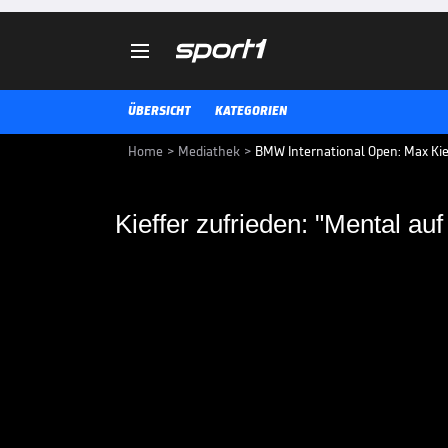

ÜBERSICHT
KATEGORIEN
Home
>
Mediathek
>
BMW International Open: Max Kief
Kieffer zufrieden: "Mental au
Kieffer zufrieden: "M
Maximilian Kieffer ist mit seinem
zufrieden und erklärt das Gehei
VIDEO NEWS