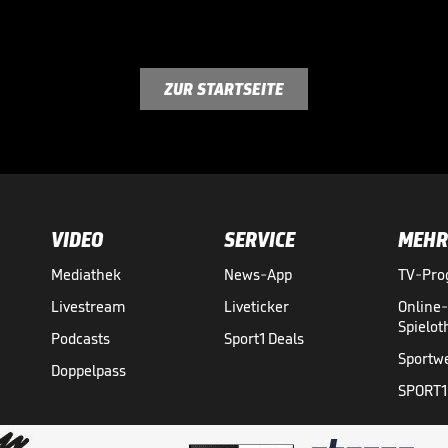
ZUR STARTSEITE
VIDEO
SERVICE
MEHR
Mediathek
News-App
TV-Pr
Livestream
Liveticker
Online
Spielo
Podcasts
Sport1 Deals
Sportw
Doppelpass
SPORT1