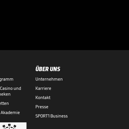
Problemfall?

TRANSFERMARKT
26.07.

02:26
ÜBER UNS
ogramm
Unternehmen
-Casino und
Karriere
theken
Kontakt
etten
Presse
 Akademie
SPORT1 Business