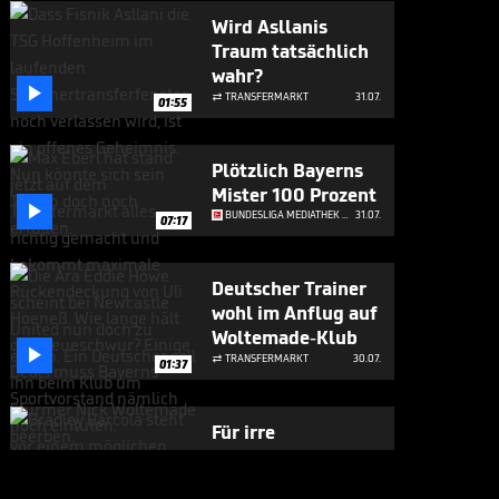
Wird Asllanis
Traum tatsächlich
wahr?

TRANSFERMARKT
31.07.

01:55
Plötzlich Bayerns
Mister 100 Prozent

BUNDESLIGA MEDIATHEK HIGHLIGHTS
31.07.
07:17
Deutscher Trainer
wohl im Anflug auf
Woltemade-Klub

TRANSFERMARKT
30.07.

01:37
Für irre
Millionensumme:
Liverpool will