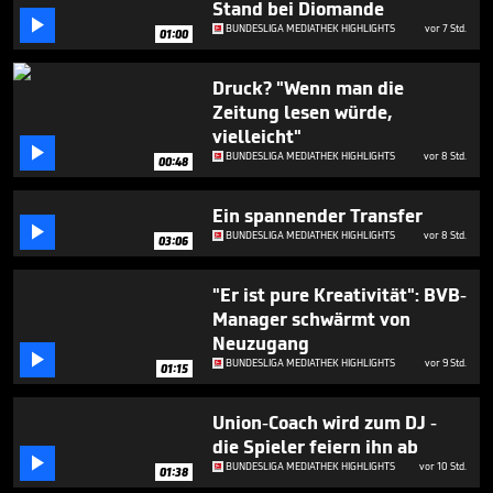
Stand bei Diomande
48

seconds
BUNDESLIGA MEDIATHEK HIGHLIGHTS
vor 7 Std.
01:00
Druck? "Wenn man die
Zeitung lesen würde,
vielleicht"

BUNDESLIGA MEDIATHEK HIGHLIGHTS
vor 8 Std.
00:48
Ein spannender Transfer

BUNDESLIGA MEDIATHEK HIGHLIGHTS
vor 8 Std.
03:06
"Er ist pure Kreativität": BVB-
Manager schwärmt von
Neuzugang

BUNDESLIGA MEDIATHEK HIGHLIGHTS
vor 9 Std.
01:15
Union-Coach wird zum DJ -
die Spieler feiern ihn ab

BUNDESLIGA MEDIATHEK HIGHLIGHTS
vor 10 Std.
01:38