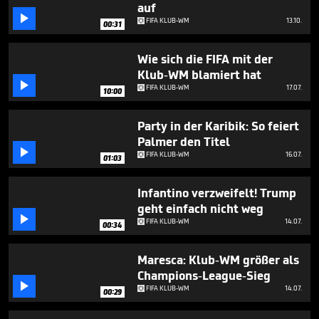
seconds
auf

FIFA KLUB-WM
13.10.
00:31
Wie sich die FIFA mit der
Klub-WM blamiert hat

FIFA KLUB-WM
17.07.
10:00
Party in der Karibik: So feiert
Palmer den Titel

FIFA KLUB-WM
16.07.
01:03
Infantino verzweifelt! Trump
geht einfach nicht weg

FIFA KLUB-WM
14.07.
00:34
Maresca: Klub-WM größer als
Champions-League-Sieg

FIFA KLUB-WM
14.07.
00:29