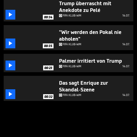
Trump überrascht mit
Anekdote zu Pelé

FIFA KLUB-WM
14.07.
00:34
"Wir werden den Pokal nie
abholen"

FIFA KLUB-WM
14.07.
00:35
Palmer irritiert von Trump

FIFA KLUB-WM
14.07.
00:23
Das sagt Enrique zur
Skandal-Szene

FIFA KLUB-WM
14.07.
00:32