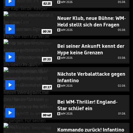

seconds
WM 2026
05.08.
02:25
Neuer Klub, neue Bühne: WM-
Held stellt sich den Fragen

WM 2026
05.08.
00:36
Bei seiner Ankunft kennt der
Hype keine Grenzen

WM 2026
03.08.
01:35
Nächste Verbalattacke gegen
Infantino

WM 2026
02.08.
01:37
Bei WM-Thriller! England-
Star schlief ein

WM 2026
01.08.
00:48
Kommando zurück! Infantino