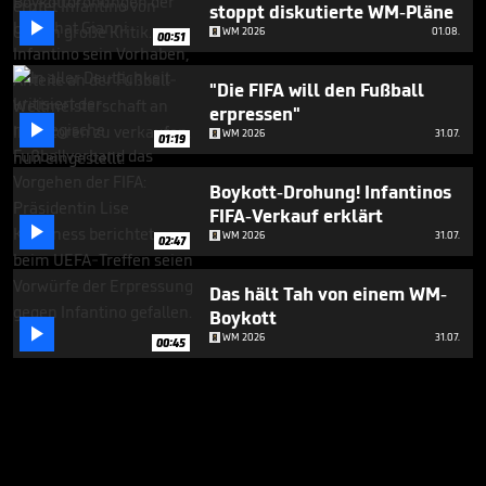
stoppt diskutierte WM-Pläne

WM 2026
01.08.
00:51
"Die FIFA will den Fußball
erpressen"

WM 2026
31.07.
01:19
Boykott-Drohung! Infantinos
FIFA-Verkauf erklärt

WM 2026
31.07.
02:47
Das hält Tah von einem WM-
Boykott

WM 2026
31.07.
00:45