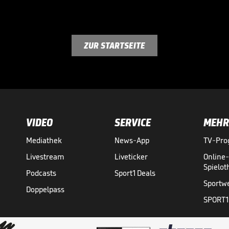
ZUR STARTSEITE
VIDEO
SERVICE
MEHR
Mediathek
News-App
TV-Pr
Livestream
Liveticker
Online
Spielo
Podcasts
Sport1 Deals
Sportw
Doppelpass
SPORT1