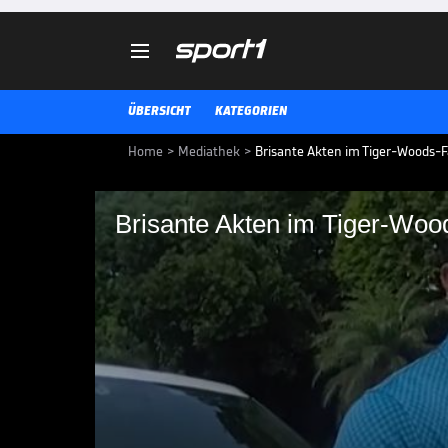

ÜBERSICHT
KATEGORIEN
Home
>
Mediathek
>
Brisante Akten im Tiger-Woods-F
Brisante Akten im Tiger-Wood
Brisante Akten im Ti
Aufsehen
Im Fall um seine Verhaftung im
Substanzeinfluss muss Tiger Woo
übergeben. Die Öffentlichkeit bl