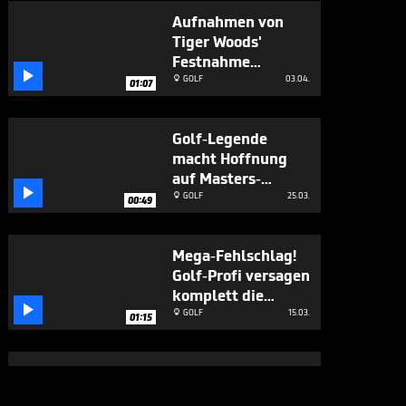
Aufnahmen von
Tiger Woods'
Festnahme

erschüttern
GOLF
03.04.

01:07
Golf-Legende
macht Hoffnung
auf Masters-

Comeback
GOLF
25.03.

00:49
Mega-Fehlschlag!
Golf-Profi versagen
komplett die

Nerven
GOLF
15.03.

01:15
NFL-Superstar
plötzlich Golfer -