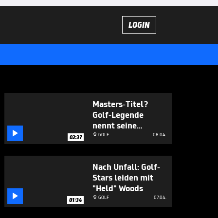
LOGIN
Masters-Titel?
Golf-Legende
nennt seine

Favoriten
GOLF
08.04.

02:37
Nach Unfall: Golf-
Stars leiden mit
"Held" Woods

GOLF
07.04.

01:34