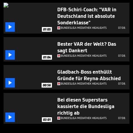
DFB-Schiri-Coach: "VAR in
Deutschland ist absolute
Sonderklasse"

BUNDESLIGA MEDIATHEK HIGHLIGHTS
07.08.
01:05
Bester VAR der Welt? Das
sagt Dankert

BUNDESLIGA MEDIATHEK HIGHLIGHTS
07.08.
01:04
Gladbach-Boss enthüllt
Gründe für Reyna-Abschied

BUNDESLIGA MEDIATHEK HIGHLIGHTS
07.08.
00:56
Bei diesen Superstars
kassierte die Bundesliga
richtig ab

BUNDESLIGA MEDIATHEK HIGHLIGHTS
07.08.
03:01