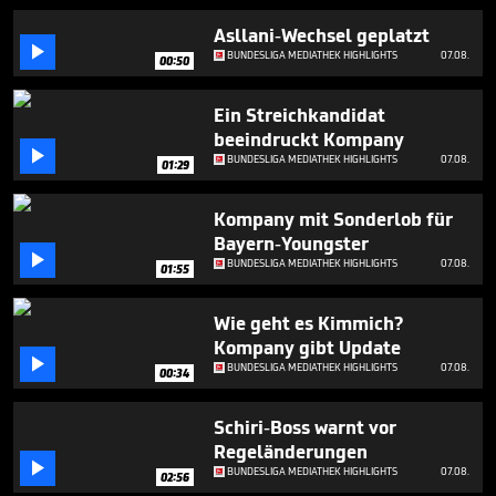
1
minute,
Asllani-Wechsel geplatzt
0

BUNDESLIGA MEDIATHEK HIGHLIGHTS
07.08.
00:50
Ein Streichkandidat
beeindruckt Kompany

BUNDESLIGA MEDIATHEK HIGHLIGHTS
07.08.
01:29
Kompany mit Sonderlob für
Bayern-Youngster

BUNDESLIGA MEDIATHEK HIGHLIGHTS
07.08.
01:55
Wie geht es Kimmich?
Kompany gibt Update

BUNDESLIGA MEDIATHEK HIGHLIGHTS
07.08.
00:34
Schiri-Boss warnt vor
Regeländerungen

BUNDESLIGA MEDIATHEK HIGHLIGHTS
07.08.
02:56