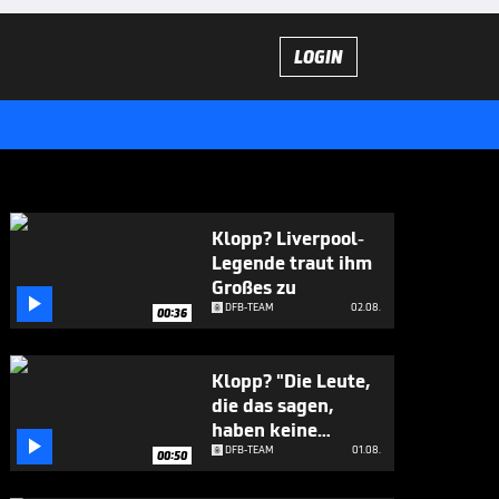
LOGIN
Klopp? Liverpool-
Legende traut ihm
Großes zu

DFB-TEAM
02.08.
00:36
Klopp? "Die Leute,
die das sagen,
haben keine

Ahnung"
DFB-TEAM
01.08.
00:50