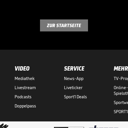
ZUR STARTSEITE
VIDEO
SERVICE
MEHR
Mediathek
News-App
TV-Pr
Livestream
Liveticker
Online
Spielo
Podcasts
Sport1 Deals
Sportw
Doppelpass
SPORT1