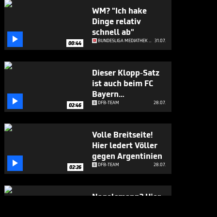
WM? "Ich hake
Dinge relativ
schnell ab"

BUNDESLIGA MEDIATHEK HIGHLIGHTS
31.07.
00:44
Dieser Klopp-Satz
ist auch beim FC
Bayern

angekommen
DFB-TEAM
28.07.
02:46
Volle Breitseite!
Hier ledert Völler
gegen Argentinien

DFB-TEAM
28.07.
02:26
Nagelsmann? Hier
gesteht sich Völler