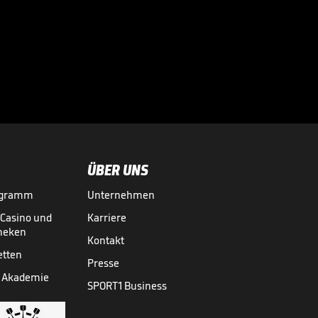
Völler über
Rücktrittsgedanken:
"War nah dran!"

DFB-TEAM
27.07.
01:59
ÜBER UNS
ogramm
Unternehmen
-Casino und
Karriere
theken
Kontakt
etten
Presse
 Akademie
SPORT1 Business