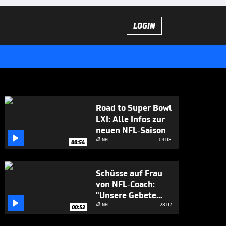
LOGIN
Road to Super Bowl
LXI: Alle Infos zur
neuen NFL-Saison

NFL
03.08.

00:54
Schüsse auf Frau
von NFL-Coach:
"Unsere Gebete

sind bei ihnen"
NFL
28.07.

00:52