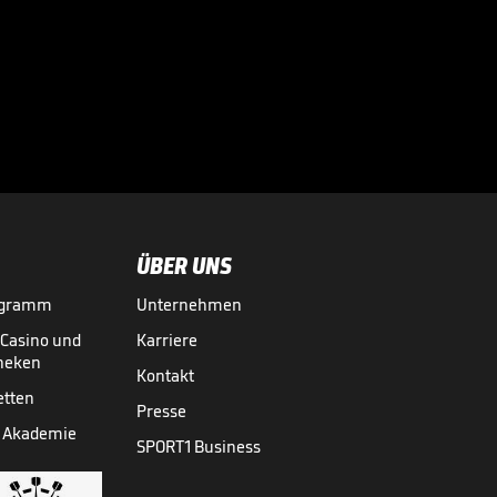
"Er bringt alles
mit, was es
braucht"

NFL
24.04.

02:10
ÜBER UNS
ogramm
Unternehmen
-Casino und
Karriere
theken
Kontakt
etten
Presse
 Akademie
SPORT1 Business