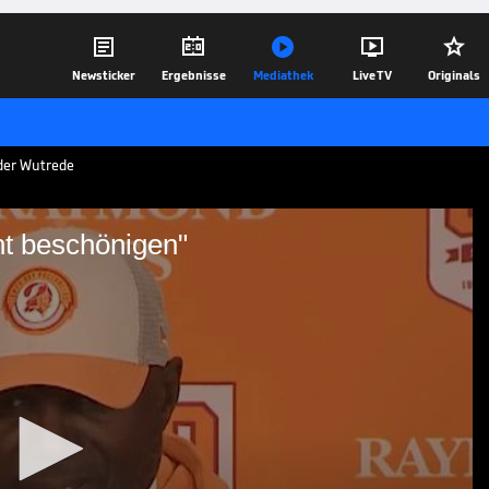





Newsticker
Ergebnisse
Mediathek
Live TV
Originals
der Wutrede
ht beschönigen"
**e nicht beschönigen"
age gegen die Atlanta Falcons bedient.
ccaneers in der NFL nimmt kein Blatt
flammende Wutrede ab.
12.12.25