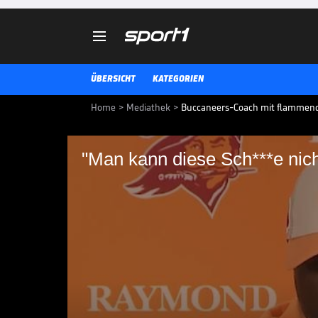

ÜBERSICHT
KATEGORIEN
Home
>
Mediathek
>
Buccaneers-Coach mit flammen
"Man kann diese Sch***e nic
"Man kann diese Sch*
Todd Bowles ist nach der Niederl
Der Head Coach der Tampa Bay Bu
vor den Mund und liefert eine 
NFL