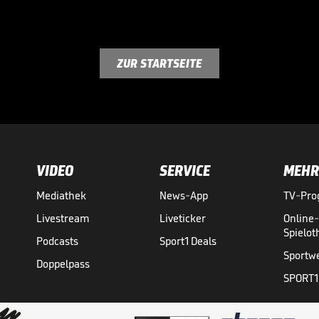
ZUR STARTSEITE
VIDEO
SERVICE
MEHR
Mediathek
News-App
TV-Pr
Livestream
Liveticker
Online
Spielo
Podcasts
Sport1 Deals
Sportw
Doppelpass
SPORT1