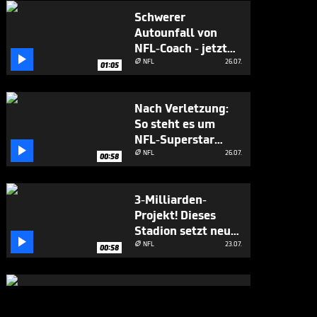
Schwerer
Autounfall von
NFL-Coach - jetzt

gibt's ein Update
NFL
26.07.

01:05
Nach Verletzung:
So steht es um
NFL-Superstar

Mahomes
NFL
26.07.

00:58
3-Milliarden-
Projekt! Dieses
Stadion setzt neue

Maßstäbe
NFL
23.07.

00:58
Die NFL-Champions
zu Besuch in