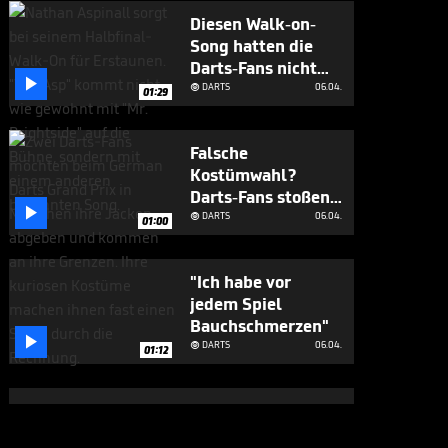
Diesen Walk-on-
Song hatten die
Darts-Fans nicht

erwartet
DARTS
06.04.

01:29
Falsche
Kostümwahl?
Darts-Fans stoßen

an ihre Grenzen
DARTS
06.04.

01:00
"Ich habe vor
jedem Spiel
Bauchschmerzen"

DARTS
06.04.

01:12
Bittere Session!
Deutsche Darts-