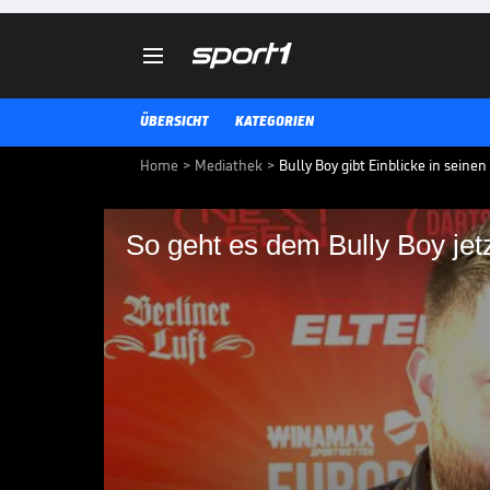

ÜBERSICHT
KATEGORIEN
Home
>
Mediathek
>
Bully Boy gibt Einblicke in sein
So geht es dem Bully Boy jet
So geht es dem Bully 
Michael Smith hat sich auch ges
Weltspitze im Darts verabschied
München gibt er Einblicke in sei
DARTS