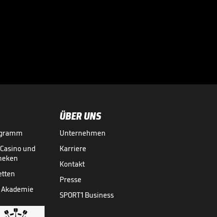
Hier demütigt
Springer
Titelverteidiger

MvG
DARTS
05.04.

02:10
ÜBER UNS
ogramm
Unternehmen
-Casino und
Karriere
theken
Kontakt
etten
Presse
 Akademie
SPORT1 Business