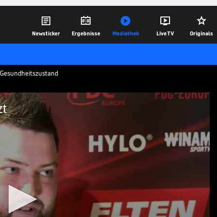





Newsticker
Ergebnisse
Mediathek
Live TV
Originals
en Gesundheitszustand
zt
Boy jetzt
undheitsbedingt aus der absoluten
et. Beim German Darts Grand Prix in
nen aktuellen Zustand.
05.04.26