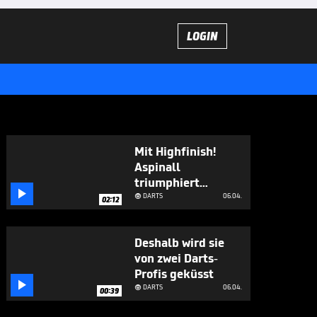
LOGIN
Mit Highfinish!
Aspinall
triumphiert

emotional
DARTS
06.04.

02:12
Deshalb wird sie
von zwei Darts-
Profis geküsst

DARTS
06.04.

00:39