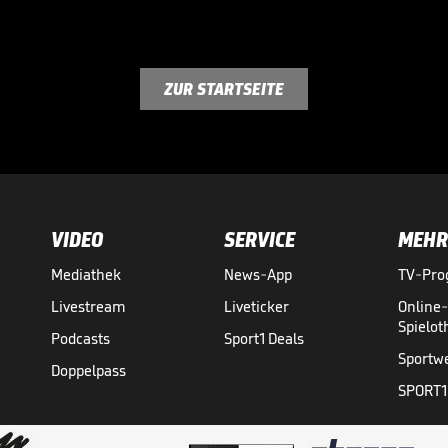
ZUR STARTSEITE
VIDEO
SERVICE
MEHR
Mediathek
News-App
TV-Pr
Livestream
Liveticker
Online
Spielo
Podcasts
Sport1 Deals
Sportw
Doppelpass
SPORT1