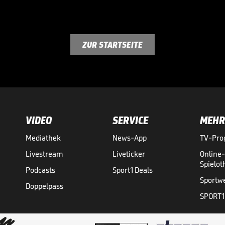
ZUR STARTSEITE
VIDEO
SERVICE
MEHR
Mediathek
News-App
TV-Pr
Livestream
Liveticker
Online
Spielo
Podcasts
Sport1 Deals
Sportw
Doppelpass
SPORT1