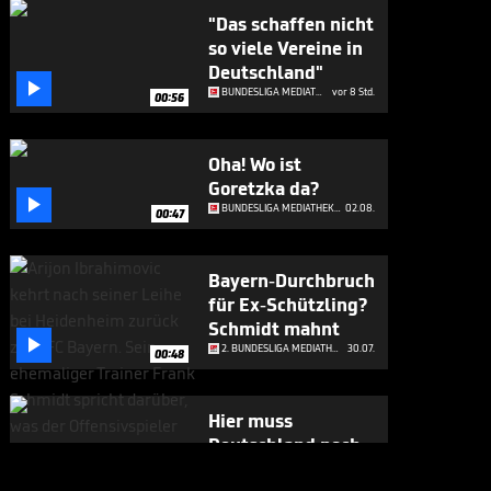
"Das schaffen nicht
so viele Vereine in
Deutschland"

BUNDESLIGA MEDIATHEK HIGHLIGHTS
vor 8 Std.
00:56
Oha! Wo ist
Goretzka da?

BUNDESLIGA MEDIATHEK HIGHLIGHTS
02.08.
00:47
Bayern-Durchbruch
für Ex-Schützling?
Schmidt mahnt

2. BUNDESLIGA MEDIATHEK HIGHLIGHTS
30.07.
00:48
Hier muss
Deutschland noch
viel vom

2. BUNDESLIGA MEDIATHEK HIGHLIGHTS
30.07.