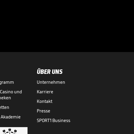
Infantino lockt mit
Milliarden:
Investorenplan der

FIFA
WM 2026
29.07.
00:53
ÜBER UNS
ogramm
Unternehmen
-Casino und
Karriere
theken
Kontakt
etten
Presse
 Akademie
SPORT1 Business