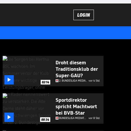
LOGIN
Droht diesem
Traditionsklub der
Super-GAU?

2. BUNDESLIGA MEDIATHEK HIGHLIGHTS
vor 4 Std.
02:14
Sportdirektor
spricht Machtwort
bei BVB-Star

BUNDESLIGA MEDIATHEK HIGHLIGHTS
vor 8 Std.
00:34