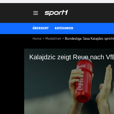

ÜBERSICHT
KATEGORIEN
Home
>
Mediathek
>
Bundesliga: Sasa Kalajdzic spri
Kalajdzic zeigt Reue nach V
Kalajdzic zeigt Reue
Sasa Kalajdzic spricht erstmals
Wolverhampton Wanderers über 