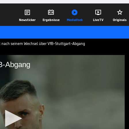





Newsticker
Ergebnisse
Mediathek
Live TV
Originals
cht nach seinem Wechsel über VfB-Stuttgart-Abgang
fB-Abgang
 nach VfB-Abgang
 nach seinem Wechsel zu den
seinen Abgang beim VFB Stuttgart.
02.09.22