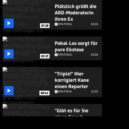
Plötzlich grüßt die
ARD-Moderatorin
ihren Ex

DFB-POKAL
06.06.
01:20
Pokal-Los sorgt für
pure Ekstase

DFB-POKAL
06.06.
03:21
"Triple!" Hier
korrigiert Kane
einen Reporter

DFB-POKAL
24.05.
00:43
"Gibt es für Sie
einen Grund,
Bayern zu

DFB-POKAL
24.05.