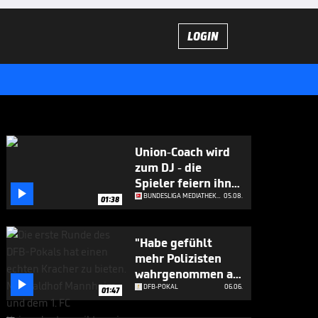
LOGIN
Union-Coach wird
zum DJ - die
Spieler feiern ihn

ab
BUNDESLIGA MEDIATHEK HIGHLIGHTS
05.08.
01:38
"Habe gefühlt
mehr Polizisten
wahrgenommen als

Zuschauer"
DFB-POKAL
06.06.
01:47