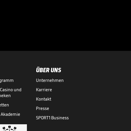
"Für mich klar der
weltbeste
Stürmer"

DFB-POKAL
23.05.
02:08
ÜBER UNS
ogramm
Unternehmen
-Casino und
Karriere
theken
Kontakt
etten
Presse
 Akademie
SPORT1 Business