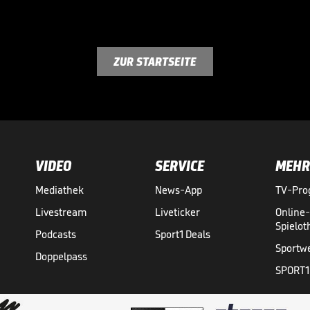
ZUR STARTSEITE
VIDEO
SERVICE
MEHR
Mediathek
News-App
TV-Pr
Livestream
Liveticker
Online
Spielo
Podcasts
Sport1 Deals
Sportw
Doppelpass
SPORT1