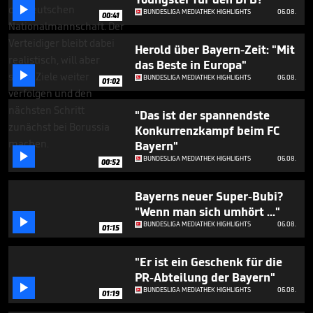
minutes,

BUNDESLIGA MEDIATHEK HIGHLIGHTS
06.08.
0
00:41
Herold über Bayern-Zeit: "Mit
das Beste in Europa"

BUNDESLIGA MEDIATHEK HIGHLIGHTS
06.08.
01:02
"Das ist der spannendste
Konkurrenzkampf beim FC
Bayern"

BUNDESLIGA MEDIATHEK HIGHLIGHTS
06.08.
00:52
Bayerns neuer Super-Bubi?
"Wenn man sich umhört ..."

BUNDESLIGA MEDIATHEK HIGHLIGHTS
06.08.
01:15
"Er ist ein Geschenk für die
PR-Abteilung der Bayern"

BUNDESLIGA MEDIATHEK HIGHLIGHTS
06.08.
01:19