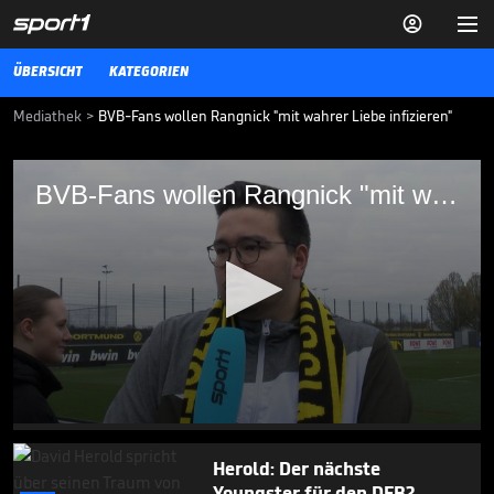


ÜBERSICHT
KATEGORIEN
Mediathek
>
BVB-Fans wollen Rangnick "mit wahrer Liebe infizieren"
BVB-Fans wollen Rangnick "mit wahrer
BVB-Fans wollen Rangnick "mit wahrer Liebe infizieren"
Liebe infizieren"
Die Saison des BVB ist erneut durch Inkonstanz gezeichnet. Nun wird
Ralf Rangnick mal wieder gehandelt. Das sagen die BVB-Fans dazu.
BUNDESLIGA MEDIATHEK HIGHLIGHTS
26.03.25
Vom Bayern-Talent zum
Bundesliga-Profi

BUNDESLIGA MEDIATHEK HIGHLIGHTS
06.08.
01:04
0
seconds
of
Herold: Der nächste
2
Youngster für den DFB?