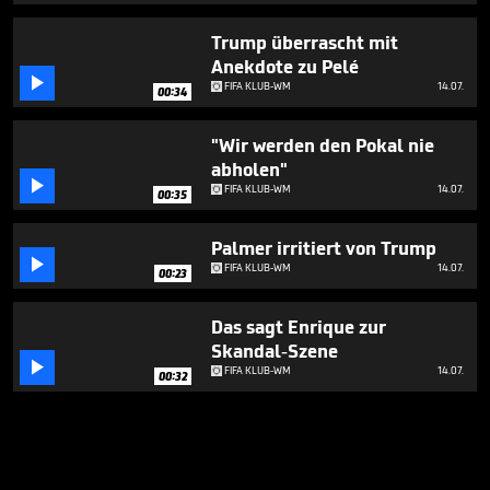
Trump überrascht mit
Anekdote zu Pelé

FIFA KLUB-WM
14.07.
00:34
"Wir werden den Pokal nie
abholen"

FIFA KLUB-WM
14.07.
00:35
Palmer irritiert von Trump

FIFA KLUB-WM
14.07.
00:23
Das sagt Enrique zur
Skandal-Szene

FIFA KLUB-WM
14.07.
00:32