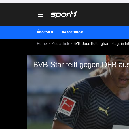

ÜBERSICHT
KATEGORIEN
Home
>
Mediathek
>
BVB: Jude Bellingham klagt in In
BVB-Star teilt gegen DFB au
BVB-Star teilt gegen
BVB-Star Jude Bellingham hat in
Einblicke über persönliche Erle