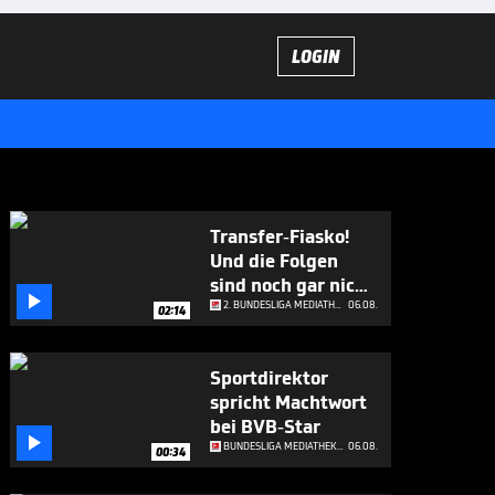
LOGIN
Transfer-Fiasko!
Und die Folgen
sind noch gar nicht

abzusehen
2. BUNDESLIGA MEDIATHEK HIGHLIGHTS
06.08.
02:14
Sportdirektor
spricht Machtwort
bei BVB-Star

BUNDESLIGA MEDIATHEK HIGHLIGHTS
06.08.
00:34