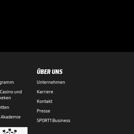
Infantino lockt mit
Milliarden:
Investorenplan der

FIFA
WM 2026
29.07.
00:53
ÜBER UNS
ogramm
Unternehmen
-Casino und
Karriere
theken
Kontakt
etten
Presse
 Akademie
SPORT1 Business