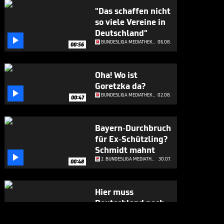
"Das schaffen nicht
so viele Vereine in
Deutschland"

BUNDESLIGA MEDIATHEK HIGHLIGHTS
06.08.
00:56
Oha! Wo ist
Goretzka da?

BUNDESLIGA MEDIATHEK HIGHLIGHTS
02.08.
00:47
Bayern-Durchbruch
für Ex-Schützling?
Schmidt mahnt

2. BUNDESLIGA MEDIATHEK HIGHLIGHTS
30.07.
00:48
Hier muss
Deutschland noch
viel vom

2. BUNDESLIGA MEDIATHEK HIGHLIGHTS
30.07.