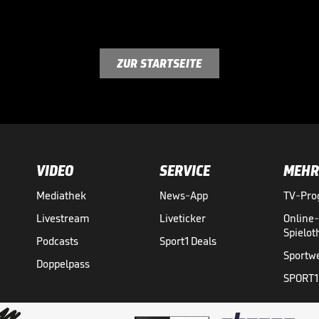
ZUR STARTSEITE
VIDEO
SERVICE
MEHR
Mediathek
News-App
TV-Pr
Livestream
Liveticker
Online
Spielo
Podcasts
Sport1 Deals
Sportw
Doppelpass
SPORT1