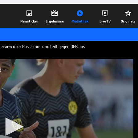





Newsticker
Ergebnisse
Mediathek
Live TV
Originals
terview über Rassismus und teilt gegen DFB aus
s
 DFB aus
 einem Interview mit CNN erschütternde
bnisse mit Rassismus gewehrt.
01.06.22