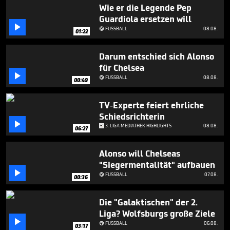
1
Wie er die Legende Pep
minute,
Guardiola ersetzen will
6

seconds
FUSSBALL
08.08.

01:22
Darum entschied sich Alonso
für Chelsea

FUSSBALL
08.08.

00:49
TV-Experte feiert ehrliche
Schiedsrichterin

3. LIGA MEDIATHEK HIGHLIGHTS
08.08.
06:27
Alonso will Chelseas
"Siegermentalität" aufbauen

FUSSBALL
07.08.

00:36
Die "Galaktischen" der 2.
Liga? Wolfsburgs große Ziele

FUSSBALL
06.08.

03:17