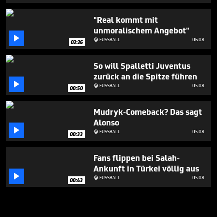
"Real kommt mit
unmoralischem Angebot"

FUSSBALL
06.08.

02:26
So will Spalletti Juventus
zurück an die Spitze führen

FUSSBALL
05.08.

00:50
Mudryk-Comeback? Das sagt
Alonso

FUSSBALL
05.08.

00:33
Fans flippen bei Salah-
Ankunft in Türkei völlig aus

FUSSBALL
05.08.

00:43