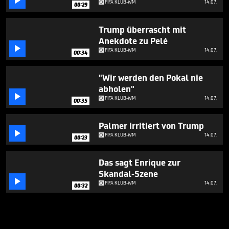

FIFA KLUB-WM
14.07.
00:29
Trump überrascht mit
Anekdote zu Pelé

FIFA KLUB-WM
14.07.
00:34
"Wir werden den Pokal nie
abholen"

FIFA KLUB-WM
14.07.
00:35
Palmer irritiert von Trump

FIFA KLUB-WM
14.07.
00:23
Das sagt Enrique zur
Skandal-Szene

FIFA KLUB-WM
14.07.
00:32