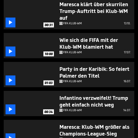
1
Maresca klärt über skurrilen
minute,
Trump-Auftritt bei Klub-WM
41
auf
seconds

FIFA KLUB-WM
13.10.
00:31
Wie sich die FIFA mit der
Klub-WM blamiert hat

FIFA KLUB-WM
17.07.
10:00
Party in der Karibik: So feiert
Palmer den Titel

FIFA KLUB-WM
16.07.
01:03
Infantino verzweifelt! Trump
geht einfach nicht weg

FIFA KLUB-WM
14.07.
00:34
Maresca: Klub-WM größer als
Champions-League-Sieg