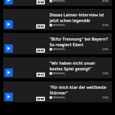

DFB-POKAL
24.05.
01:02
Dieses Laimer-Interview ist
jetzt schon legendär

DFB-POKAL
24.05.
02:54
"Blitz-Trennung" bei Bayern?
So reagiert Eberl

DFB-POKAL
23.05.
03:01
"Wir haben nicht unser
bestes Spiel gezeigt"

DFB-POKAL
23.05.
01:51
"Für mich klar der weltbeste
Stürmer"

DFB-POKAL
23.05.
02:08