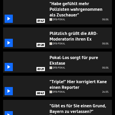
2
"Habe gefühlt mehr
minutes,
Polizisten wahrgenommen
2
als Zuschauer"
seconds

DFB-POKAL
06.06.
01:47
Plötzlich grüßt die ARD-
Moderatorin ihren Ex

DFB-POKAL
06.06.
01:20
Pokal-Los sorgt für pure
Ekstase

DFB-POKAL
06.06.
03:21
"Triple!" Hier korrigiert Kane
einen Reporter

DFB-POKAL
24.05.
00:43
"Gibt es für Sie einen Grund,
Bayern zu verlassen?"