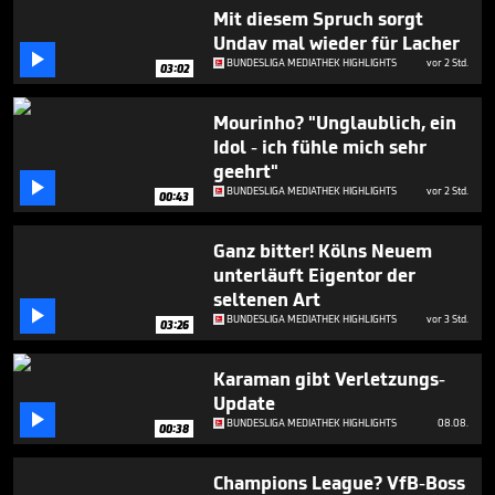
minute,
Mit diesem Spruch sorgt
11
Undav mal wieder für Lacher
seconds

BUNDESLIGA MEDIATHEK HIGHLIGHTS
vor 2 Std.
03:02
Mourinho? "Unglaublich, ein
Idol - ich fühle mich sehr
geehrt"

BUNDESLIGA MEDIATHEK HIGHLIGHTS
vor 2 Std.
00:43
Ganz bitter! Kölns Neuem
unterläuft Eigentor der
seltenen Art

BUNDESLIGA MEDIATHEK HIGHLIGHTS
vor 3 Std.
03:26
Karaman gibt Verletzungs-
Update

BUNDESLIGA MEDIATHEK HIGHLIGHTS
08.08.
00:38
Champions League? VfB-Boss