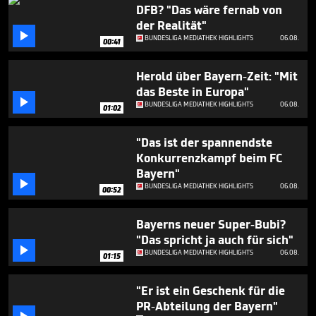
3
DFB? "Das wäre fernab von
minutes,
der Realität"
44

BUNDESLIGA MEDIATHEK HIGHLIGHTS
06.08.
seconds
00:41
Herold über Bayern-Zeit: "Mit
das Beste in Europa"

BUNDESLIGA MEDIATHEK HIGHLIGHTS
06.08.
01:02
"Das ist der spannendste
Konkurrenzkampf beim FC
Bayern"

BUNDESLIGA MEDIATHEK HIGHLIGHTS
06.08.
00:52
Bayerns neuer Super-Bubi?
"Das spricht ja auch für sich"

BUNDESLIGA MEDIATHEK HIGHLIGHTS
06.08.
01:15
"Er ist ein Geschenk für die
PR-Abteilung der Bayern"