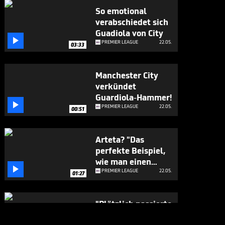
So emotional
verabschiedet sich
Guadiola von City

PREMIER LEAGUE
22.05.
03:33
Manchester City
verkündet
Guardiola-Hammer!

PREMIER LEAGUE
22.05.
00:51
Arteta? "Das
perfekte Beispiel,
wie man einen

Verein aufbaut"
PREMIER LEAGUE
22.05.
01:27
"Plötzlich passierte
das Wunder":