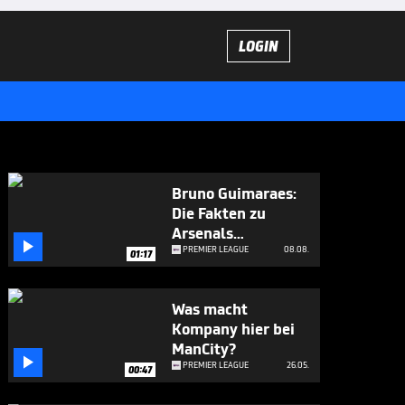
LOGIN
Bruno Guimaraes:
Die Fakten zu
Arsenals

Neuzugang
PREMIER LEAGUE
08.08.
01:17
Was macht
Kompany hier bei
ManCity?

PREMIER LEAGUE
26.05.
00:47