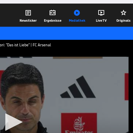





Newsticker
Ergebnisse
Mediathek
Live TV
Originals
ri: "Das ist Liebe" | FC Arsenal
ebe"
gang Riccardo Calafiori, der in seinem
n Fans herzlich empfangen wurde. Der
itig, erklärt der Trainer.
11.08.24