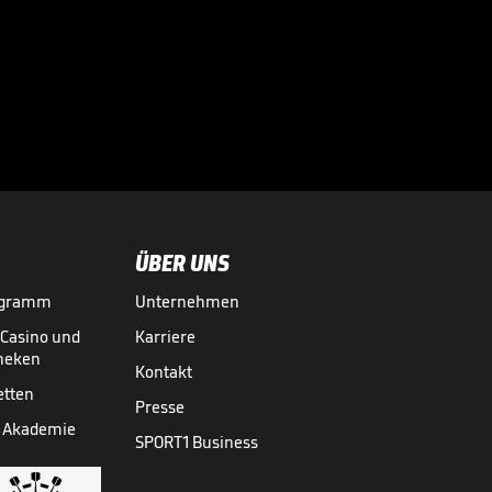
Diese Botschaft hat
der Arsenal-Coach
jetzt an die Fans

PREMIER LEAGUE
08.05.
00:54
ÜBER UNS
ogramm
Unternehmen
-Casino und
Karriere
theken
Kontakt
etten
Presse
 Akademie
SPORT1 Business