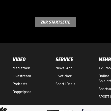
ZUR STARTSEITE
VIDEO
SERVICE
MEHR
Mediathek
News-App
TV-Pr
Livestream
Liveticker
Online
Spielo
Podcasts
Sport1 Deals
Sportw
Doppelpass
SPORT1