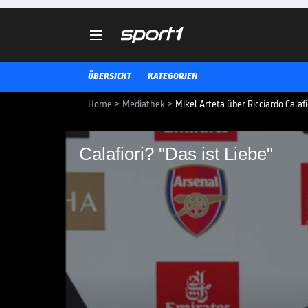

ÜBERSICHT
KATEGORIEN
Home
>
Mediathek
>
Mikel Arteta über Ricciardo Calafio
Calafiori? "Das ist Liebe"
Calafiori? "Das ist Li
Mikel Arteta freut sich für Neuzu
ersten Spiel für Arsenal von de
Innenverteidiger sei extrem vielse
PREMIER LEAGUE