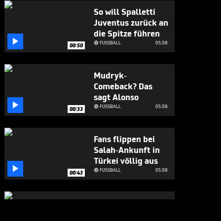
So will Spalletti
Juventus zurück an
die Spitze führen

FUSSBALL
05.08.

00:50
Mudryk-
Comeback? Das
sagt Alonso

FUSSBALL
05.08.

00:33
Fans flippen bei
Salah-Ankunft in
Türkei völlig aus

FUSSBALL
05.08.

00:43
Großes Lob für
Alonso