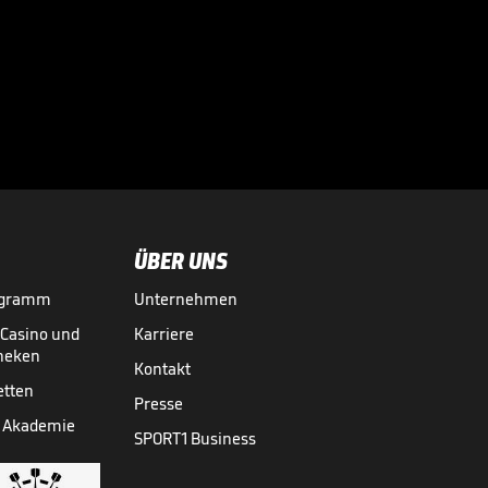
Der BVB-
Schreckmoment im
Video

FUSSBALL
01.08.

05:11
ÜBER UNS
ogramm
Unternehmen
-Casino und
Karriere
theken
Kontakt
etten
Presse
 Akademie
SPORT1 Business