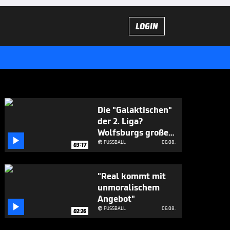
LOGIN
Die "Galaktischen"
der 2. Liga?
Wolfsburgs große

Ziele
FUSSBALL
06.08.

03:17
"Real kommt mit
unmoralischem
Angebot"

FUSSBALL
06.08.

02:26