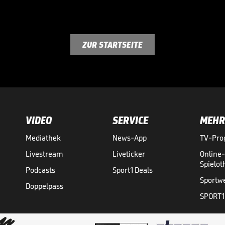
ZUR STARTSEITE
VIDEO
SERVICE
MEHR
Mediathek
News-App
TV-Pr
Livestream
Liveticker
Online
Spielo
Podcasts
Sport1 Deals
Sportw
Doppelpass
SPORT1