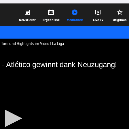





Newsticker
Ergebnisse
Mediathek
Live TV
Originals
 Tore und Highlights im Video | La Liga
uf - Atlético gewinnt dank Neuzugang!
effer auf - Atlético
gang!
rlage den Sieg von Atlético Madrid ein. Es
ix in einem Pflichtspiel für seinen neuen