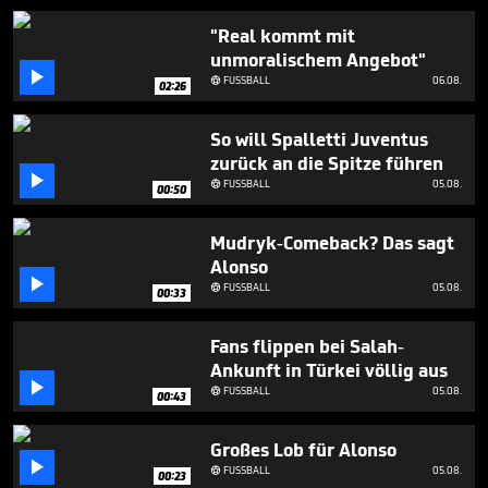
1
minute,
"Real kommt mit
27
unmoralischem Angebot"
seconds

FUSSBALL
06.08.

02:26
So will Spalletti Juventus
zurück an die Spitze führen

FUSSBALL
05.08.

00:50
Mudryk-Comeback? Das sagt
Alonso

FUSSBALL
05.08.

00:33
Fans flippen bei Salah-
Ankunft in Türkei völlig aus

FUSSBALL
05.08.

00:43
Großes Lob für Alonso

FUSSBALL
05.08.

00:23