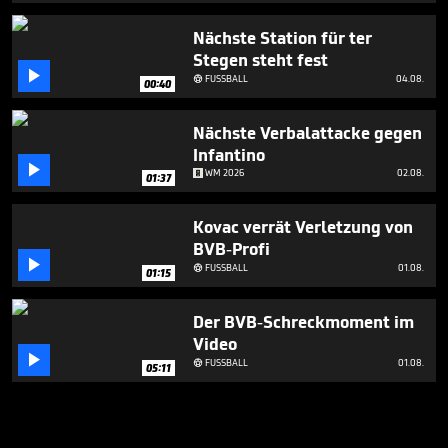
Nächste Station für ter
Stegen steht fest

FUSSBALL
04.08.

00:40
Nächste Verbalattacke gegen
Infantino

WM 2026
02.08.
01:37
Kovac verrät Verletzung von
BVB-Profi

FUSSBALL
01.08.

01:15
Der BVB-Schreckmoment im
Video

FUSSBALL
01.08.

05:11