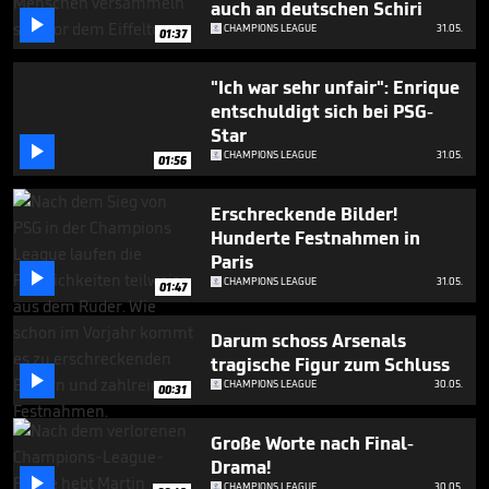
auch an deutschen Schiri

CHAMPIONS LEAGUE
31.05.
01:37
"Ich war sehr unfair": Enrique
entschuldigt sich bei PSG-
Star

CHAMPIONS LEAGUE
31.05.
01:56
Erschreckende Bilder!
Hunderte Festnahmen in
Paris

CHAMPIONS LEAGUE
31.05.
01:47
Darum schoss Arsenals
tragische Figur zum Schluss

CHAMPIONS LEAGUE
30.05.
00:31
Große Worte nach Final-
Drama!

CHAMPIONS LEAGUE
30.05.