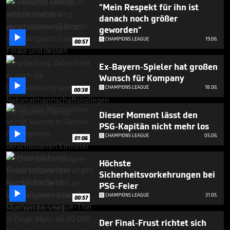
2
"Mein Respekt für ihn ist
minutes,
danach noch größer
7
geworden"
seconds

CHAMPIONS LEAGUE
19.06.
00:57
Ex-Bayern-Spieler hat großen
Wunsch für Kompany

CHAMPIONS LEAGUE
18.06.
00:38
Dieser Moment lässt den
PSG-Kapitän nicht mehr los

CHAMPIONS LEAGUE
05.06.
01:06
Höchste
Sicherheitsvorkehrungen bei
PSG-Feier

CHAMPIONS LEAGUE
31.05.
00:57
Der Final-Frust richtet sich