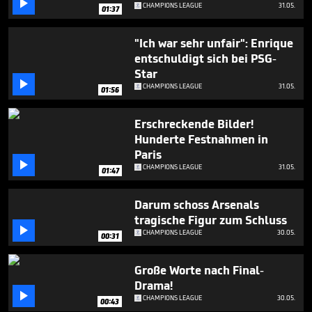

CHAMPIONS LEAGUE
31.05.
01:37
"Ich war sehr unfair": Enrique
entschuldigt sich bei PSG-
Star

CHAMPIONS LEAGUE
31.05.
01:56
Erschreckende Bilder!
Hunderte Festnahmen in
Paris

CHAMPIONS LEAGUE
31.05.
01:47
Darum schoss Arsenals
tragische Figur zum Schluss

CHAMPIONS LEAGUE
30.05.
00:31
Große Worte nach Final-
Drama!

CHAMPIONS LEAGUE
30.05.
00:43