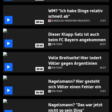
minute,
0
WM? "Ich hake Dinge relativ
schnell ab"

BUNDESLIGA MEDIATHEK HIGHLIGHTS
31.07.
00:44
Dieser Klopp-Satz ist auch
beim FC Bayern angekommen

DFB-TEAM
28.07.
02:46
Volle Breitseite! Hier ledert
Völler gegen Argentinien

DFB-TEAM
28.07.
02:26
Nagelsmann? Hier gesteht
sich Völler einen Fehler ein

DFB-TEAM
27.07.
04:08
Nagelsmann? "Das war jetzt
nicht so sein Ding"