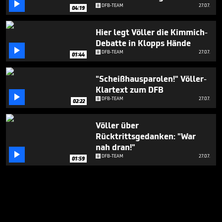

DFB-TEAM
27.07.
04:19
Hier legt Völler die Kimmich-
Debatte in Klopps Hände

DFB-TEAM
27.07.
01:44
"Scheißhausparolen!" Völler-
Klartext zum DFB

DFB-TEAM
27.07.
02:22
Völler über
Rücktrittsgedanken: "War
nah dran!"

DFB-TEAM
27.07.
01:59