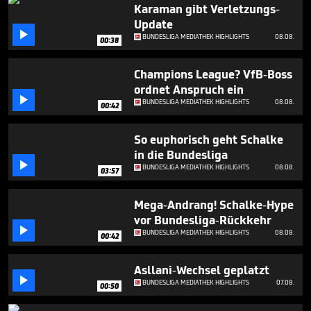
seconds
Karaman gibt Verletzungs-
Update

BUNDESLIGA MEDIATHEK HIGHLIGHTS
08.08.
00:38
Champions League? VfB-Boss
ordnet Anspruch ein

BUNDESLIGA MEDIATHEK HIGHLIGHTS
08.08.
00:42
So euphorisch geht Schalke
in die Bundesliga

BUNDESLIGA MEDIATHEK HIGHLIGHTS
08.08.
03:57
Mega-Andrang! Schalke-Hype
vor Bundesliga-Rückkehr

BUNDESLIGA MEDIATHEK HIGHLIGHTS
08.08.
00:42
Asllani-Wechsel geplatzt

BUNDESLIGA MEDIATHEK HIGHLIGHTS
07.08.
00:50