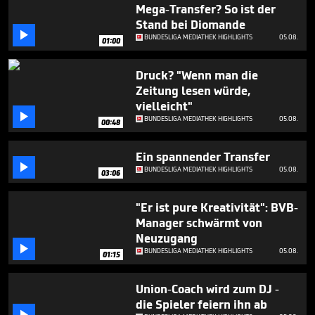
seconds
Mega-Transfer? So ist der
Stand bei Diomande

BUNDESLIGA MEDIATHEK HIGHLIGHTS
05.08.
01:00
Druck? "Wenn man die
Zeitung lesen würde,
vielleicht"

BUNDESLIGA MEDIATHEK HIGHLIGHTS
05.08.
00:48
Ein spannender Transfer

BUNDESLIGA MEDIATHEK HIGHLIGHTS
05.08.
03:06
"Er ist pure Kreativität": BVB-
Manager schwärmt von
Neuzugang

BUNDESLIGA MEDIATHEK HIGHLIGHTS
05.08.
01:15
Union-Coach wird zum DJ -
die Spieler feiern ihn ab