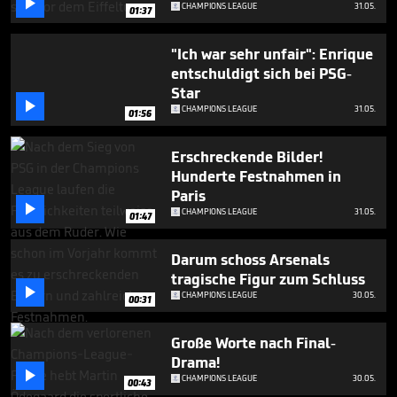

CHAMPIONS LEAGUE
31.05.
01:37
"Ich war sehr unfair": Enrique
entschuldigt sich bei PSG-
Star

CHAMPIONS LEAGUE
31.05.
01:56
Erschreckende Bilder!
Hunderte Festnahmen in
Paris

CHAMPIONS LEAGUE
31.05.
01:47
Darum schoss Arsenals
tragische Figur zum Schluss

CHAMPIONS LEAGUE
30.05.
00:31
Große Worte nach Final-
Drama!

CHAMPIONS LEAGUE
30.05.
00:43