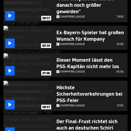
seconds
danach noch größer
geworden"

CHAMPIONS LEAGUE
19.06.
00:57
Ex-Bayern-Spieler hat großen
Wunsch für Kompany

CHAMPIONS LEAGUE
18.06.
00:38
Dieser Moment lässt den
PSG-Kapitän nicht mehr los

CHAMPIONS LEAGUE
05.06.
01:06
Höchste
Sicherheitsvorkehrungen bei
PSG-Feier

CHAMPIONS LEAGUE
31.05.
00:57
Der Final-Frust richtet sich
auch an deutschen Schiri