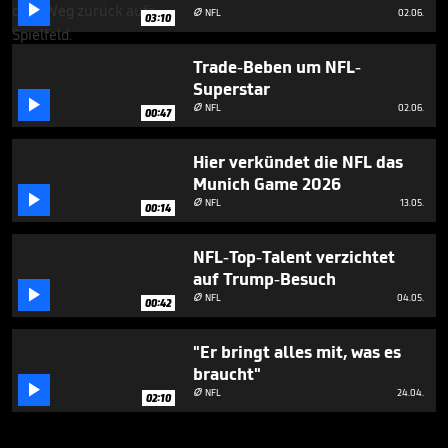

NFL
02.06.

03:10
Trade-Beben um NFL-
Superstar

NFL
02.06.

00:47
Hier verkündet die NFL das
Munich Game 2026

NFL
13.05.

00:14
NFL-Top-Talent verzichtet
auf Trump-Besuch

NFL
04.05.

00:42
"Er bringt alles mit, was es
braucht"

NFL
24.04.

02:10