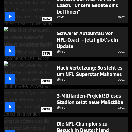
minutes,
Coach: "Unsere Gebete sind
10
bei ihnen"
seconds

NFL
28.07.

00:52
Schwerer Autounfall von
NFL-Coach - jetzt gibt's ein
Update

NFL
26.07.

01:05
Nach Verletzung: So steht es
um NFL-Superstar Mahomes

NFL
26.07.

00:58
3-Milliarden-Projekt! Dieses
Stadion setzt neue Maßstäbe

NFL
23.07.

00:58
Die NFL-Champions zu
Besuch in Deutschland