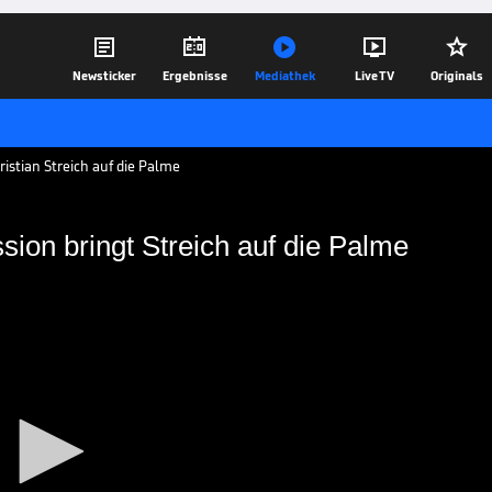





Newsticker
Ergebnisse
Mediathek
Live TV
Originals
ristian Streich auf die Palme
sion bringt Streich auf die Palme
a-Diskussion bringt
e
navirus werden alle Bundesliga-Spiele
r ausgetragen. Freiburg-Trainer
altung.