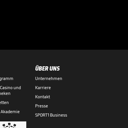
Sportdirektor
spricht Machtwort
bei BVB-Star

BUNDESLIGA MEDIATHEK HIGHLIGHTS
vor 9 Std.
00:34
ÜBER UNS
ogramm
Unternehmen
-Casino und
Karriere
theken
Kontakt
etten
Presse
 Akademie
SPORT1 Business