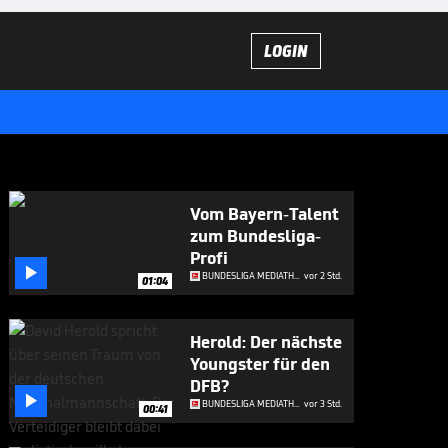
LOGIN
Vom Bayern-Talent
zum Bundesliga-
Profi

BUNDESLIGA MEDIATHEK HIGHLIGHTS
vor 2 Std.
01:04
Herold: Der nächste
Youngster für den
DFB?

BUNDESLIGA MEDIATHEK HIGHLIGHTS
vor 3 Std.
00:41