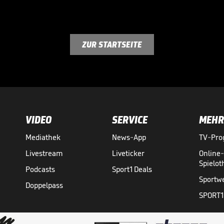
ZUR STARTSEITE
VIDEO
SERVICE
MEHR
Mediathek
News-App
TV-Pr
Livestream
Liveticker
Online
Spielo
Podcasts
Sport1 Deals
Sportw
Doppelpass
SPORT1