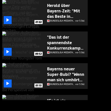
Herold über
Bayern-Zeit: "Mit
das Beste in

Europa"
BUNDESLIGA MEDIATHEK HIGHLIGHTS
vor 5 Std.
01:02
"Das ist der
spannendste
Konkurrenzkampf

beim FC Bayern"
BUNDESLIGA MEDIATHEK HIGHLIGHTS
vor 5 Std.
00:52
Bayerns neuer
Super-Bubi? "Wenn
man sich umhört

..."
BUNDESLIGA MEDIATHEK HIGHLIGHTS
vor 5 Std.
01:15
"Er ist ein
Geschenk für die