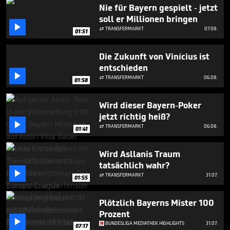
2
Nie für Bayern gespielt - jetzt
minutes,
soll er Millionen bringen
9

seconds
TRANSFERMARKT
07.08.

01:51
Die Zukunft von Vinícius ist
entschieden

TRANSFERMARKT
06.08.

01:58
Wird dieser Bayern-Poker
jetzt richtig heiß?

TRANSFERMARKT
06.08.

01:41
Wird Asllanis Traum
tatsächlich wahr?

TRANSFERMARKT
31.07.

01:55
Plötzlich Bayerns Mister 100
Prozent

BUNDESLIGA MEDIATHEK HIGHLIGHTS
31.07.
07:17