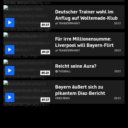
Deutscher Trainer wohl im
Anflug auf Woltemade-Klub

TRANSFERMARKT
30.07.

01:37
Für irre Millionensumme:
Liverpool will Bayern-Flirt

TRANSFERMARKT
29.07.

01:27
Reicht seine Aura?

FUSSBALL
29.07.

05:23
Bayern äußert sich zu
pikantem Díaz-Bericht

VIDEO NEWS
28.07.
01:37