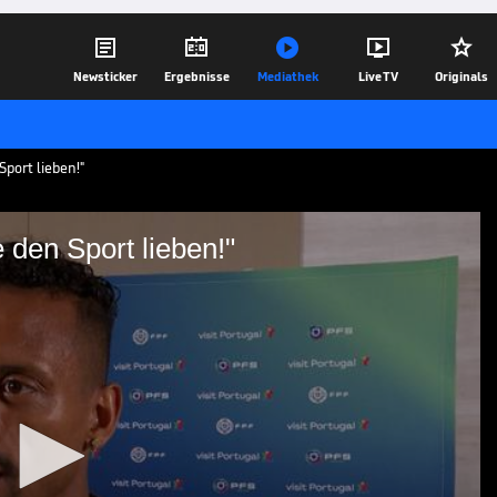





Newsticker
Ergebnisse
Mediathek
Live TV
Originals
 Sport lieben!"
e den Sport lieben!"
alle, die den Sport lieben!"
t in einem Interview von Cristiano
nießen, einem der größten Spieler aller
.
26.06.26