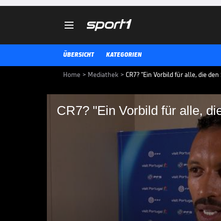

ÜBERSICHT
KATEGORIEN
Home
>
Mediathek
>
CR7? "Ein Vorbild für alle, die den
CR7? "Ein Vorbild für alle, di
CR7? "Ein Vorbild für 
Ex-Portugal-Spieler Nani schwärm
Ronaldo. Man solle es einfach ge
Zeiten beim Spielen zuzuschauen
WM 2026