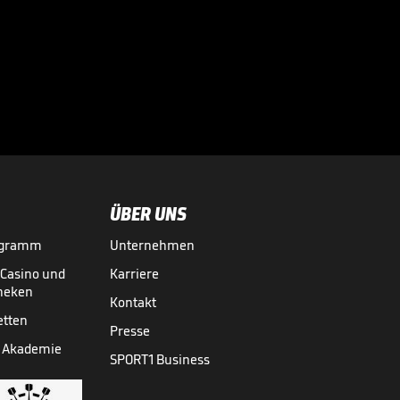
eine Warnung fast
nicht

WM 2026
31.07.
00:41
ÜBER UNS
ogramm
Unternehmen
-Casino und
Karriere
theken
Kontakt
etten
Presse
 Akademie
SPORT1 Business