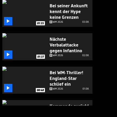
Bei seiner Ankunft
kennt der Hype
keine Grenzen

WM 2026
03.08.
01:35
Nächste
Verbalattacke
gegen Infantino

WM 2026
02.08.
01:37
Bei WM-Thriller!
England-Star
schlief ein

WM 2026
01.08.
00:48
Kommando zurück!
Infantino stoppt