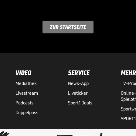
ZUR STARTSEITE
VIDEO
SERVICE
MEHR
Mediathek
News-App
TV-Pr
Livestream
Liveticker
Online
Spielo
Podcasts
Sport1 Deals
Sportw
Doppelpass
SPORT1