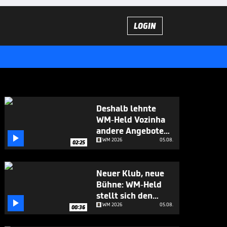
LOGIN
Deshalb lehnte
WM-Held Vozinha
andere Angebote

ab
WM 2026
05.08.
02:25
Neuer Klub, neue
Bühne: WM-Held
stellt sich den

Fragen
WM 2026
05.08.
00:36