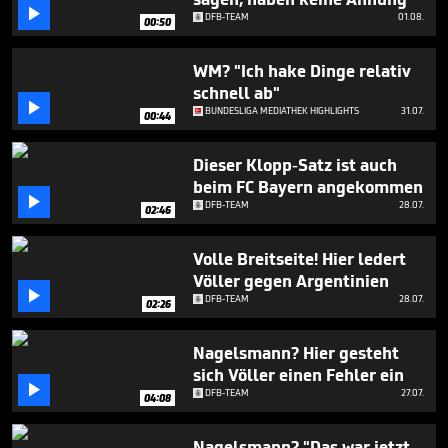
seconds

DFB-TEAM
01.08.
00:50
WM? "Ich hake Dinge relativ
schnell ab"

BUNDESLIGA MEDIATHEK HIGHLIGHTS
31.07.
00:44
Dieser Klopp-Satz ist auch
beim FC Bayern angekommen

DFB-TEAM
28.07.
02:46
Volle Breitseite! Hier ledert
Völler gegen Argentinien

DFB-TEAM
28.07.
02:26
Nagelsmann? Hier gesteht
sich Völler einen Fehler ein

DFB-TEAM
27.07.
04:08
Nagelsmann? "Das war jetzt