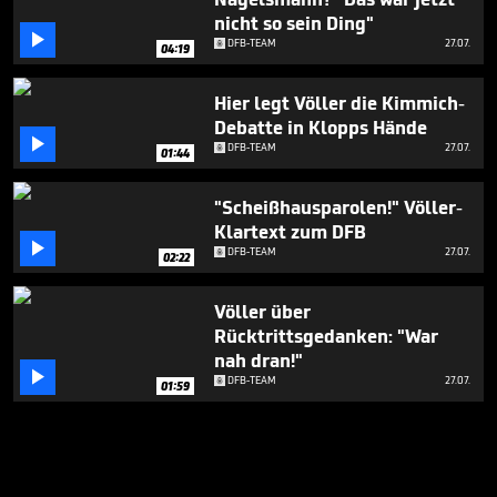
nicht so sein Ding"

DFB-TEAM
27.07.
04:19
Hier legt Völler die Kimmich-
Debatte in Klopps Hände

DFB-TEAM
27.07.
01:44
"Scheißhausparolen!" Völler-
Klartext zum DFB

DFB-TEAM
27.07.
02:22
Völler über
Rücktrittsgedanken: "War
nah dran!"

DFB-TEAM
27.07.
01:59