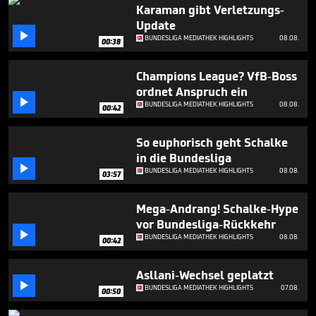
2
Karaman gibt Verletzungs-
minutes,
Update
22

BUNDESLIGA MEDIATHEK HIGHLIGHTS
08.08.
seconds
00:38
Champions League? VfB-Boss
ordnet Anspruch ein

BUNDESLIGA MEDIATHEK HIGHLIGHTS
08.08.
00:42
So euphorisch geht Schalke
in die Bundesliga

BUNDESLIGA MEDIATHEK HIGHLIGHTS
08.08.
03:57
Mega-Andrang! Schalke-Hype
vor Bundesliga-Rückkehr

BUNDESLIGA MEDIATHEK HIGHLIGHTS
08.08.
00:42
Asllani-Wechsel geplatzt

BUNDESLIGA MEDIATHEK HIGHLIGHTS
07.08.
00:50