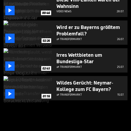
Wahnsinn

VIDEO NEWS
28.07.
00:46
Wird er zu Bayerns größtem
Problemfall?

TRANSFERMARKT
26.07.

02:26
Irres Wettbieten um
Bundesliga-Star

TRANSFERMARKT
25.07.

02:45
Wildes Gerücht: Neymar-
Kollege zum FC Bayern?

TRANSFERMARKT
15.07.

01:16