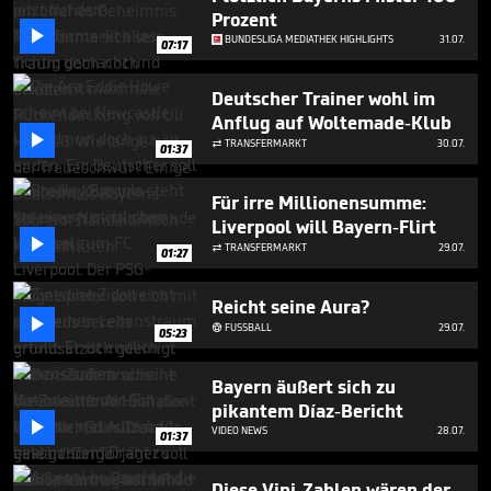
minute,
Prozent
21

BUNDESLIGA MEDIATHEK HIGHLIGHTS
31.07.
seconds
07:17
Deutscher Trainer wohl im
Anflug auf Woltemade-Klub

TRANSFERMARKT
30.07.

01:37
Für irre Millionensumme:
Liverpool will Bayern-Flirt

TRANSFERMARKT
29.07.

01:27
Reicht seine Aura?

FUSSBALL
29.07.

05:23
Bayern äußert sich zu
pikantem Díaz-Bericht

VIDEO NEWS
28.07.
01:37
Diese Vini-Zahlen wären der