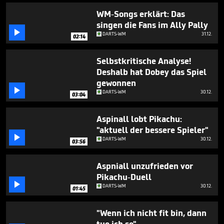
WM-Songs erklärt: Das
singen die Fans im Ally Pally

DARTS-WM
31.12.
02:14
Selbstkritische Analyse!
Deshalb hat Dobey das Spiel
gewonnen

DARTS-WM
30.12.
03:04
Aspinall lobt Pikachu:
"aktuell der bessere Spieler"

DARTS-WM
30.12.
03:56
Aspniall unzufrieden vor
Pikachu-Duell

DARTS-WM
30.12.
01:45
"Wenn ich nicht fit bin, dann