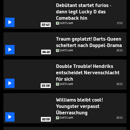
2
Debütant startet furios -
minutes,
dann legt Lucky D das
44
seconds
Comeback hin

DARTS-WM
21.12.
03:43
Traum geplatzt! Darts-Queen
scheitert nach Doppel-Drama

DARTS-WM
20.12.
04:22
Double Trouble! Hendriks
entscheidet Nervenschlacht
für sich

DARTS-WM
20.12.
03:58
Williams bleibt cool!
Youngster verpasst
Überraschung

DARTS-WM
20.12.
02:59