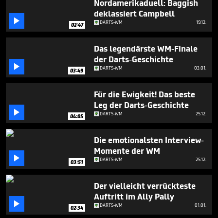
Nordamerikaduell: Baggish
deklassiert Campbell

DARTS-WM
19.12.
02:47
Das legendärste WM-Finale
der Darts-Geschichte

DARTS-WM
03.01.
03:49
Für die Ewigkeit! Das beste
Leg der Darts-Geschichte

DARTS-WM
25.12.
04:05
Die emotionalsten Interview-
Momente der WM

DARTS-WM
25.12.
03:51
Der vielleicht verrückteste
Auftritt im Ally Pally

DARTS-WM
01.01.
02:34