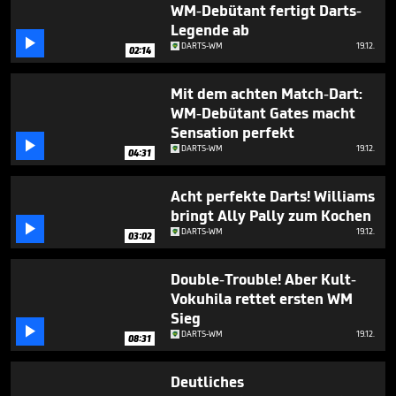
WM-Debütant fertigt Darts-
Legende ab

DARTS-WM
19.12.
02:14
Mit dem achten Match-Dart:
WM-Debütant Gates macht
Sensation perfekt

DARTS-WM
19.12.
04:31
Acht perfekte Darts! Williams
bringt Ally Pally zum Kochen

DARTS-WM
19.12.
03:02
Double-Trouble! Aber Kult-
Vokuhila rettet ersten WM
Sieg

DARTS-WM
19.12.
08:31
Deutliches