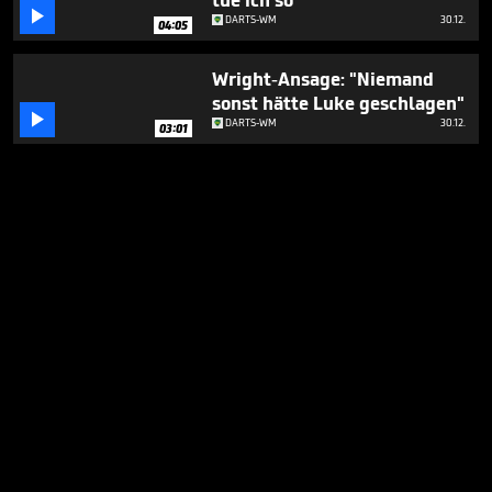
tue ich so"

DARTS-WM
30.12.
04:05
Wright-Ansage: "Niemand
sonst hätte Luke geschlagen"

DARTS-WM
30.12.
03:01