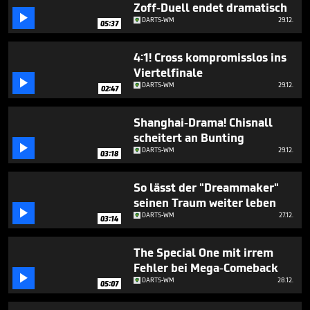
minutes,
Zoff-Duell endet dramatisch
28

DARTS-WM
29.12.
05:37
seconds
4:1! Cross kompromisslos ins
Viertelfinale

DARTS-WM
29.12.
02:47
Shanghai-Drama! Chisnall
scheitert an Bunting

DARTS-WM
29.12.
03:18
So lässt der "Dreammaker"
seinen Traum weiter leben

DARTS-WM
27.12.
03:14
The Special One mit irrem
Fehler bei Mega-Comeback

DARTS-WM
28.12.
05:07