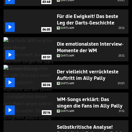
DARTS-WM
03.01.
03:49
Für die Ewigkeit! Das beste
Leg der Darts-Geschichte

DARTS-WM
25.12.
04:05
Die emotionalsten Interview-
Momente der WM

DARTS-WM
25.12.
03:51
Der vielleicht verrückteste
Auftritt im Ally Pally

DARTS-WM
01.01.
02:34
WM-Songs erklärt: Das
singen die Fans im Ally Pally

DARTS-WM
31.12.
02:14
Selbstkritische Analyse!