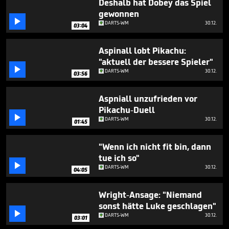
Deshalb hat Dobey das Spiel
gewonnen

DARTS-WM
30.12.
03:04
Aspinall lobt Pikachu:
"aktuell der bessere Spieler"

DARTS-WM
30.12.
03:56
Aspniall unzufrieden vor
Pikachu-Duell

DARTS-WM
30.12.
01:45
"Wenn ich nicht fit bin, dann
tue ich so"

DARTS-WM
30.12.
04:05
Wright-Ansage: "Niemand
sonst hätte Luke geschlagen"

DARTS-WM
30.12.
03:01