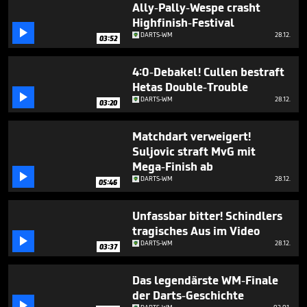
Ally-Pally-Wespe crasht
Highfinish-Festival

DARTS-WM
28.12.
03:52
4:0-Debakel! Cullen bestraft
Hetas Double-Trouble

DARTS-WM
28.12.
03:20
Matchdart verweigert!
Suljovic straft MvG mit
Mega-Finish ab

DARTS-WM
28.12.
05:46
Unfassbar bitter! Schindlers
tragisches Aus im Video

DARTS-WM
28.12.
03:37
Das legendärste WM-Finale
der Darts-Geschichte
