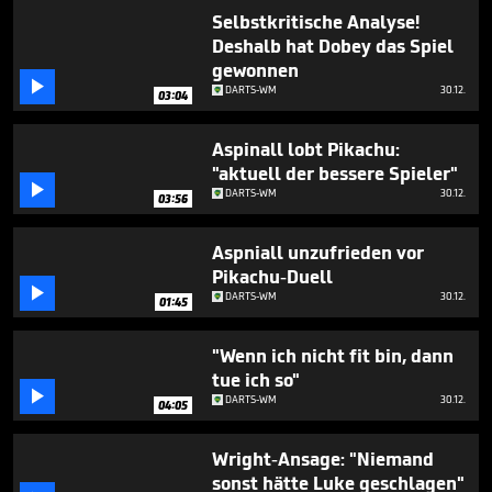
Selbstkritische Analyse!
Deshalb hat Dobey das Spiel
gewonnen

DARTS-WM
30.12.
03:04
Aspinall lobt Pikachu:
"aktuell der bessere Spieler"

DARTS-WM
30.12.
03:56
Aspniall unzufrieden vor
Pikachu-Duell

DARTS-WM
30.12.
01:45
"Wenn ich nicht fit bin, dann
tue ich so"

DARTS-WM
30.12.
04:05
Wright-Ansage: "Niemand
sonst hätte Luke geschlagen"