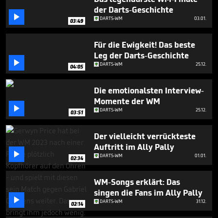
der Darts-Geschichte

DARTS-WM
03.01.
03:49
Für die Ewigkeit! Das beste
Leg der Darts-Geschichte

DARTS-WM
25.12.
04:05
Die emotionalsten Interview-
Momente der WM

DARTS-WM
25.12.
03:51
Der vielleicht verrückteste
Auftritt im Ally Pally

DARTS-WM
01.01.
02:34
WM-Songs erklärt: Das
singen die Fans im Ally Pally

DARTS-WM
31.12.
02:14