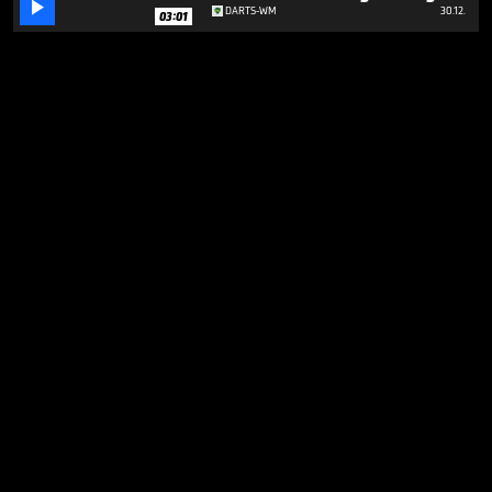

DARTS-WM
30.12.
03:01