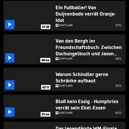
Ein Fußballer! Van
Duijvenbode verrät Oranje-
Idol

DARTS-WM
07.12.
01:26
Van den Bergh im
Freundschaftsbuch: Zwischen
Dschungelbuch und Jason

Statham
DARTS-WM
06.12.
00:44
Warum Schindler gerne
Schränke aufbaut

DARTS-WM
05.12.
02:11
Bloß kein Essig - Humphries
verrät sein Ekel-Essen

DARTS-WM
04.12.
01:44
Das legendärste WM-Finale