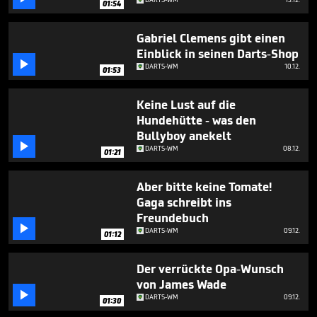
01:54
1
minute,
28
Gabriel Clemens gibt einen
seconds
Einblick in seinen Darts-Shop

DARTS-WM
10.12.
01:53
Keine Lust auf die
Hundehütte - was den
Bullyboy anekelt

DARTS-WM
08.12.
01:21
Aber bitte keine Tomate!
Gaga schreibt ins
Freundebuch

DARTS-WM
09.12.
01:12
Der verrückte Opa-Wunsch
von James Wade

DARTS-WM
09.12.
01:30