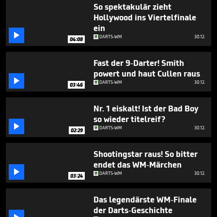
2
So spektakulär zieht
minutes,
Hollywood ins Viertelfinale
50
ein
seconds

DARTS-WM
30.12.
04:08
Fast der 9-Darter! Smith
powert und haut Cullen raus

DARTS-WM
30.12.
03:46
Nr. 1 eiskalt! Ist der Bad Boy
so wieder titelreif?

DARTS-WM
30.12.
02:29
Shootingstar raus! So bitter
endet das WM-Märchen

DARTS-WM
30.12.
03:24
Das legendärste WM-Finale
der Darts-Geschichte