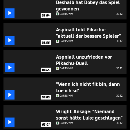
Deshalb hat Dobey das Spiel
gewonnen

DARTS-WM
30.12.
03:04
Aspinall lobt Pikachu:
"aktuell der bessere Spieler"

DARTS-WM
30.12.
03:56
Aspniall unzufrieden vor
Pikachu-Duell

DARTS-WM
30.12.
01:45
"Wenn ich nicht fit bin, dann
tue ich so"

DARTS-WM
30.12.
04:05
Wright-Ansage: "Niemand
sonst hätte Luke geschlagen"

DARTS-WM
30.12.
03:01