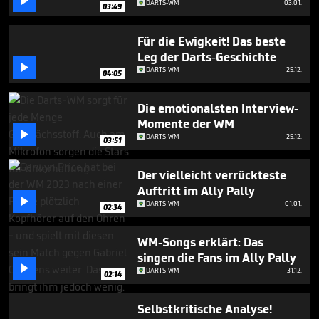

DARTS-WM
03.01.
03:49
Für die Ewigkeit! Das beste
Leg der Darts-Geschichte

DARTS-WM
25.12.
04:05
Die emotionalsten Interview-
Momente der WM

DARTS-WM
25.12.
03:51
Der vielleicht verrückteste
Auftritt im Ally Pally

DARTS-WM
01.01.
02:34
WM-Songs erklärt: Das
singen die Fans im Ally Pally

DARTS-WM
31.12.
02:14
Selbstkritische Analyse!