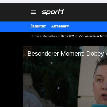

ÜBERSICHT
KATEGORIEN
Home
>
Mediathek
>
Darts WM 2025: Besonderer Momen
Besonderer Moment: Dobey vo
Besonderer Moment: 
größten Spiel
Chris Dobey spricht vor seinem e
SPORT1 über seine Vorbereitung