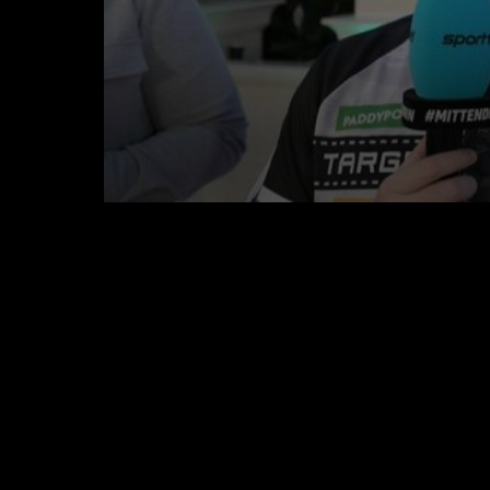
0
seconds
of
5
minutes,
13
seconds
Volume
90%