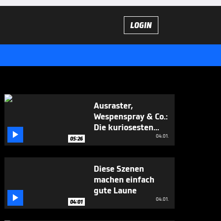
LOGIN
Ausraster,
Wespenspray & Co.:
Die kuriosesten

WM-Momente
04.01.
05:26
Diese Szenen
machen einfach
gute Laune

04.01.
04:01