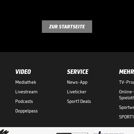
ZUR STARTSEITE
VIDEO
SERVICE
MEHR
Mediathek
News-App
TV-Pr
Livestream
Liveticker
Online
Spielo
Podcasts
Sport1 Deals
Sportw
Doppelpass
SPORT1