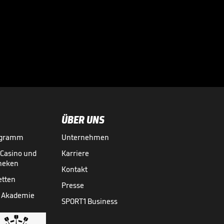
Magischer Littler-
Moment im Finale

03.01.
00:36
ÜBER UNS
ogramm
Unternehmen
-Casino und
Karriere
theken
Kontakt
etten
Presse
 Akademie
SPORT1 Business