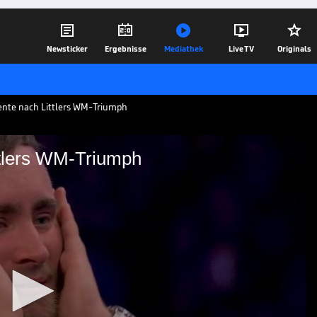





Newsticker
Ergebnisse
Mediathek
Live TV
Originals
nte nach Littlers WM-Triumph
ttlers WM-Triumph
nach Littlers WM-Triumph
WM 2025 gegen Michael van Gerwen mit 7:3
meister aller Zeiten. Die ersten
t es hier im Video.
03.01.25