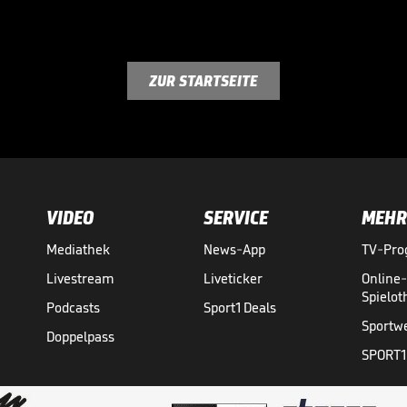
ZUR STARTSEITE
VIDEO
SERVICE
MEHR
Mediathek
News-App
TV-Pr
Livestream
Liveticker
Online
Spielo
Podcasts
Sport1 Deals
Sportw
Doppelpass
SPORT1