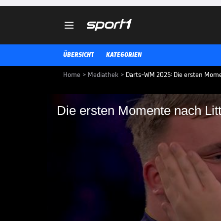

ÜBERSICHT
KATEGORIEN
Home
>
Mediathek
>
Darts-WM 2025: Die ersten Mome
Die ersten Momente nach Li
Die ersten Momente 
Luke Littler gewinnt die Darts 
und krönt sich zum jüngsten Welt
Momente nach seinem Triumph gib