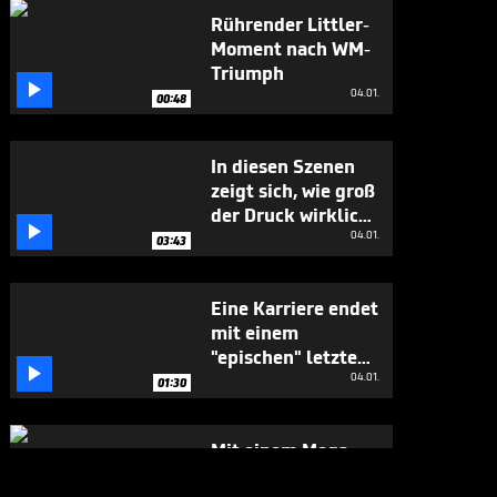
Rührender Littler-
Moment nach WM-
Triumph

04.01.
00:48
In diesen Szenen
zeigt sich, wie groß
der Druck wirklich

war
04.01.
03:43
Eine Karriere endet
mit einem
"epischen" letzten

Moment
04.01.
01:30
Mit einem Mega-
Finish vollendet