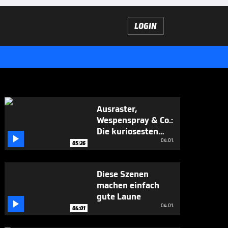
LOGIN
Ausraster,
Wespenspray & Co.:
Die kuriosesten

WM-Momente
04.01.
05:26
Diese Szenen
machen einfach
gute Laune

04.01.
04:01