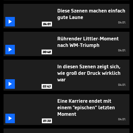
1
minute,
Diese Szenen machen einfach
39
gute Laune
seconds

04.01.
04:01
Rührender Littler-Moment
nach WM-Triumph

04.01.
00:48
In diesen Szenen zeigt sich,
wie groß der Druck wirklich
war

04.01.
03:43
Eine Karriere endet mit
einem "epischen" letzten
Moment

04.01.
01:30