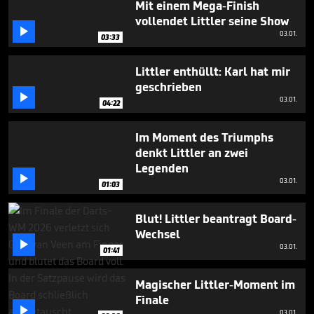
Mit einem Mega-Finish
vollendet Littler seine Show

03.01.
03:33
Littler enthüllt: Karl hat mir
geschrieben

03.01.
04:22
Im Moment des Triumphs
denkt Littler an zwei
Legenden

03.01.
01:03
Blut! Littler beantragt Board-
Wechsel

03.01.
01:41
Magischer Littler-Moment im
Finale

03.01.