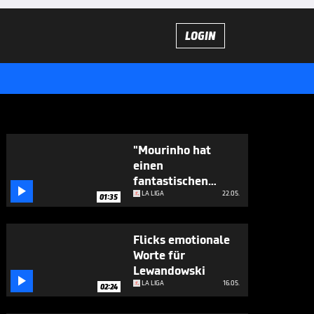
LOGIN
"Mourinho hat
einen
fantastischen

Trainerstab"
LA LIGA
22.05.
01:35
Flicks emotionale
Worte für
Lewandowski

LA LIGA
16.05.
02:24