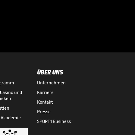
"Emotionen sind
riesig“ – Atlético
bereit für Arsenal?

LA LIGA
24.04.
00:48
ÜBER UNS
ogramm
Unternehmen
-Casino und
Karriere
theken
Kontakt
etten
Presse
 Akademie
SPORT1 Business