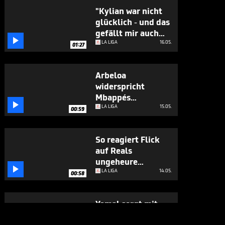
"Kylian war nicht
glücklich - und das
gefällt mir auch

so"
LA LIGA
16.05.
01:27
Arbeloa
widerspricht
Mbappés

Vorwürfen
LA LIGA
15.05.
00:59
vehement
So reagiert Flick
auf Reals
ungeheure

Vorwürfe
LA LIGA
14.05.
00:58
Yamal sorgt mit
viralem Clip für