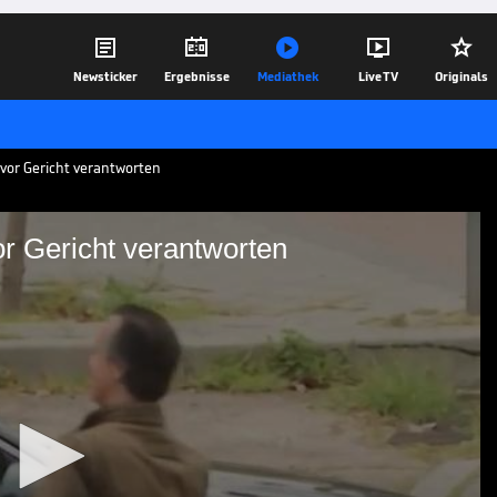





Newsticker
Ergebnisse
Mediathek
Live TV
Originals
 vor Gericht verantworten
r Gericht verantworten
lotti vor Gericht
licher Steuerhinterziehung in den Jahren
Ex-Bayern-Trainer wird vorgeworfen,
n Euro nicht angegeben zu haben.