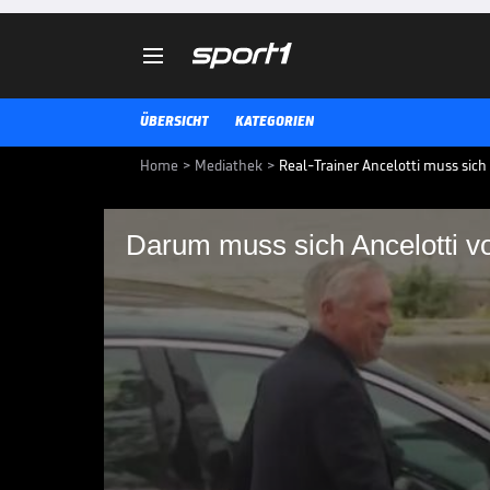

ÜBERSICHT
KATEGORIEN
Home
>
Mediathek
>
Real-Trainer Ancelotti muss sich
Darum muss sich Ancelotti vo
Darum muss sich Ance
verantworten
Carlo Ancelotti steht wegen mög
2014 und 2015 vor Gericht. Dem 
Einnahmen von über einer Millio