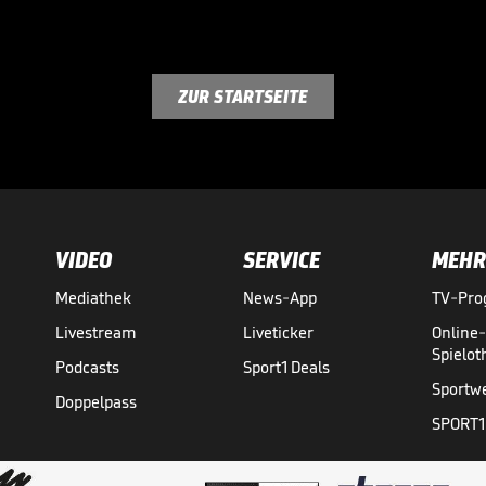
ZUR STARTSEITE
VIDEO
SERVICE
MEHR
Mediathek
News-App
TV-Pr
Livestream
Liveticker
Online
Spielo
Podcasts
Sport1 Deals
Sportw
Doppelpass
SPORT1