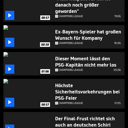
seconds
danach noch größer
geworden"

CHAMPIONS LEAGUE
19.06.
00:57
Ex-Bayern-Spieler hat großen
Wunsch für Kompany

CHAMPIONS LEAGUE
18.06.
00:38
Dieser Moment lässt den
PSG-Kapitän nicht mehr los

CHAMPIONS LEAGUE
05.06.
01:06
Höchste
Sicherheitsvorkehrungen bei
PSG-Feier

CHAMPIONS LEAGUE
31.05.
00:57
Der Final-Frust richtet sich
auch an deutschen Schiri