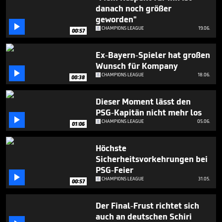
seconds
danach noch größer
geworden"

CHAMPIONS LEAGUE
19.06.
00:57
Ex-Bayern-Spieler hat großen
Wunsch für Kompany

CHAMPIONS LEAGUE
18.06.
00:38
Dieser Moment lässt den
PSG-Kapitän nicht mehr los

CHAMPIONS LEAGUE
05.06.
01:06
Höchste
Sicherheitsvorkehrungen bei
PSG-Feier

CHAMPIONS LEAGUE
31.05.
00:57
Der Final-Frust richtet sich
auch an deutschen Schiri