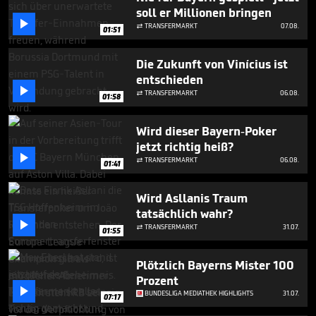
minutes,
soll er Millionen bringen
15

seconds
TRANSFERMARKT
07.08.

01:51
Die Zukunft von Vinícius ist
entschieden

TRANSFERMARKT
06.08.

01:58
Wird dieser Bayern-Poker
jetzt richtig heiß?

TRANSFERMARKT
06.08.

01:41
Wird Asllanis Traum
tatsächlich wahr?

TRANSFERMARKT
31.07.

01:55
Plötzlich Bayerns Mister 100
Prozent

BUNDESLIGA MEDIATHEK HIGHLIGHTS
31.07.
07:17