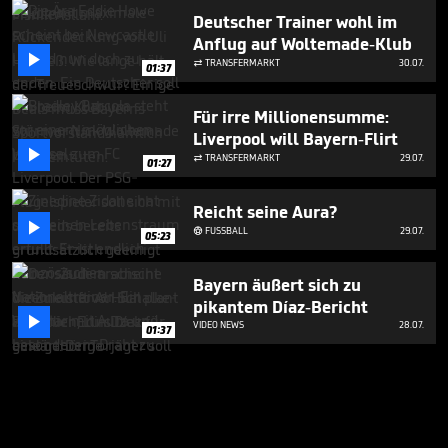
Deutscher Trainer wohl im
Anflug auf Woltemade-Klub

TRANSFERMARKT
30.07.

01:37
Für irre Millionensumme:
Liverpool will Bayern-Flirt

TRANSFERMARKT
29.07.

01:27
Reicht seine Aura?

FUSSBALL
29.07.

05:23
Bayern äußert sich zu
pikantem Díaz-Bericht

VIDEO NEWS
28.07.
01:37