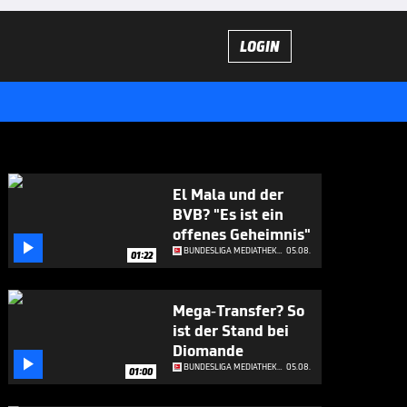
LOGIN
El Mala und der
BVB? "Es ist ein
offenes Geheimnis"

BUNDESLIGA MEDIATHEK HIGHLIGHTS
05.08.
01:22
Mega-Transfer? So
ist der Stand bei
Diomande

BUNDESLIGA MEDIATHEK HIGHLIGHTS
05.08.
01:00