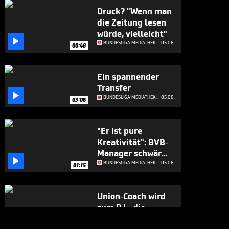
Druck? "Wenn man
die Zeitung lesen
würde, vielleicht"

BUNDESLIGA MEDIATHEK HIGHLIGHTS
05.08.
00:48
Ein spannender
Transfer

BUNDESLIGA MEDIATHEK HIGHLIGHTS
05.08.
03:06
"Er ist pure
Kreativität": BVB-
Manager schwärmt

von Neuzugang
BUNDESLIGA MEDIATHEK HIGHLIGHTS
05.08.
01:15
Union-Coach wird
zum DJ - die
Spieler feiern ihn

BUNDESLIGA MEDIATHEK HIGHLIGHTS
05.08.