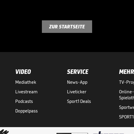
ZUR STARTSEITE
VIDEO
SERVICE
MEHR
Mediathek
News-App
TV-Pr
Livestream
Liveticker
Online
Spielo
Podcasts
Sport1 Deals
Sportw
Doppelpass
SPORT1