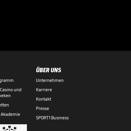
"Ich habe noch
Hunger!"

BUNDESLIGA MEDIATHEK HIGHLIGHTS
04.08.
01:22
ÜBER UNS
ogramm
Unternehmen
-Casino und
Karriere
theken
Kontakt
etten
Presse
 Akademie
SPORT1 Business