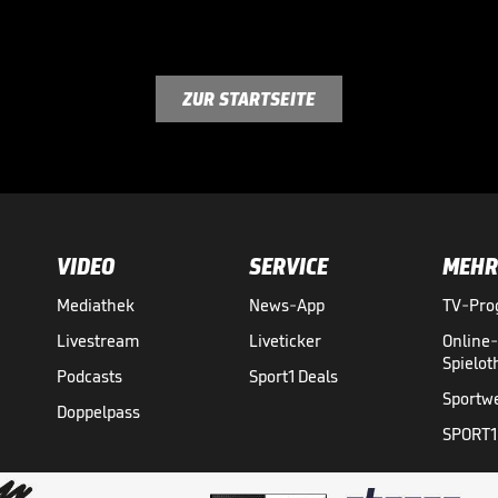
ZUR STARTSEITE
VIDEO
SERVICE
MEHR
Mediathek
News-App
TV-Pr
Livestream
Liveticker
Online
Spielo
Podcasts
Sport1 Deals
Sportw
Doppelpass
SPORT1