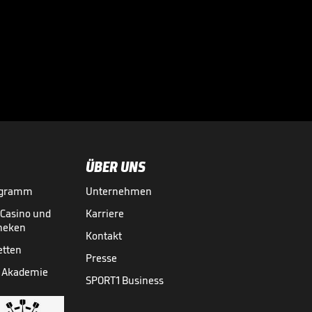
Große Worte nach
Final-Drama!

CHAMPIONS LEAGUE
30.05.
00:43
ÜBER UNS
ogramm
Unternehmen
-Casino und
Karriere
theken
Kontakt
etten
Presse
 Akademie
SPORT1 Business