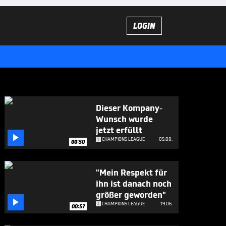
LOGIN
Dieser Kompany-
Wunsch wurde
jetzt erfüllt

CHAMPIONS LEAGUE
05.08.
00:50
"Mein Respekt für
ihn ist danach noch
größer geworden"

CHAMPIONS LEAGUE
19.06.
00:57