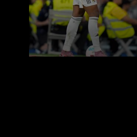
CHAMPIONS LEAGUE
0
seconds
of
1
minute,
27
seconds
Volume
90%