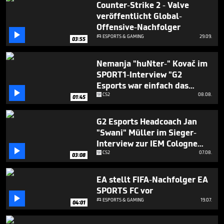
Counter-Strike 2 - Valve
veröffentlicht Global-
Offensive-Nachfolger

ESPORTS & GAMING
29.09.

03:55
Nemanja "huNter-" Kovač im
SPORT1-Interview "G2
Esports war einfach das

bessere Team"
CS2
08.08.
01:45
G2 Esports Headcoach Jan
"Swani" Müller im Sieger-
Interview zur IEM Cologne

2023
CS2
07.08.
03:08
EA stellt FIFA-Nachfolger EA
SPORTS FC vor

ESPORTS & GAMING
19.07.

04:01