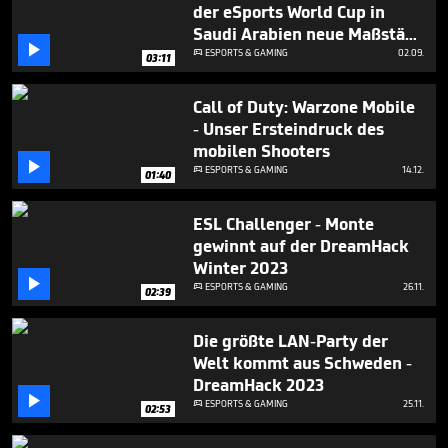
minute,
der eSports World Cup in
14
Saudi Arabien neue Maßstäbe
seconds

setzt
ESPORTS & GAMING
02.09.

03:11
Call of Duty: Warzone Mobile
- Unser Ersteindruck des
mobilen Shooters

ESPORTS & GAMING
14.12.

01:40
ESL Challenger - Monte
gewinnt auf der DreamHack
Winter 2023

ESPORTS & GAMING
26.11.

02:39
Die größte LAN-Party der
Welt kommt aus Schweden -
DreamHack 2023

ESPORTS & GAMING
25.11.

02:53