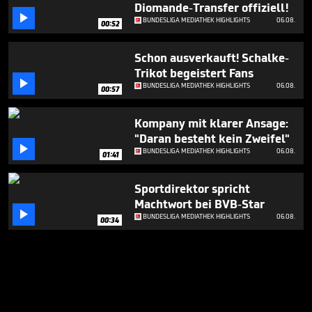
Diomande-Transfer offiziell!

BUNDESLIGA MEDIATHEK HIGHLIGHTS
06.08.
00:52
Schon ausverkauft! Schalke-
Trikot begeistert Fans

BUNDESLIGA MEDIATHEK HIGHLIGHTS
06.08.
00:57
Kompany mit klarer Ansage:
"Daran besteht kein Zweifel"

BUNDESLIGA MEDIATHEK HIGHLIGHTS
06.08.
01:41
Sportdirektor spricht
Machtwort bei BVB-Star

BUNDESLIGA MEDIATHEK HIGHLIGHTS
06.08.
00:34