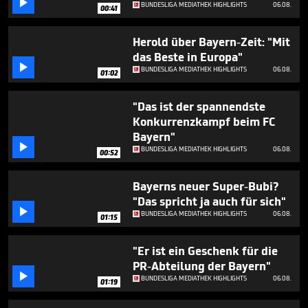

minutes,
BUNDESLIGA MEDIATHEK HIGHLIGHTS
06.08.
00:41
16
seconds
Herold über Bayern-Zeit: "Mit
das Beste in Europa"

BUNDESLIGA MEDIATHEK HIGHLIGHTS
06.08.
01:02
"Das ist der spannendste
Konkurrenzkampf beim FC
Bayern"

BUNDESLIGA MEDIATHEK HIGHLIGHTS
06.08.
00:52
Bayerns neuer Super-Bubi?
"Das spricht ja auch für sich"

BUNDESLIGA MEDIATHEK HIGHLIGHTS
06.08.
01:15
"Er ist ein Geschenk für die
PR-Abteilung der Bayern"

BUNDESLIGA MEDIATHEK HIGHLIGHTS
06.08.
01:19